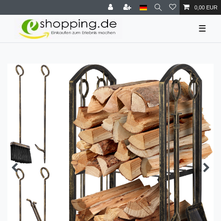
0,00 EUR
☰