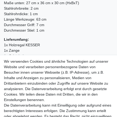
Maße unten: 27 cm x 36 cm x 30 cm (HxBxT)
Stahlrohrbreite: 2 cm
Stahlrohrdicke: 1 cm
Länge Werkzeuge: 63 cm
Durchmesser Griff: 7 cm
Durchmesser Stiel: 1 cm
Lieferumfang:
1x Holzregal KESSER
1x Zange
1x Schürhaken
1x Kaminschaufel
Wir verwenden Cookies und ähnliche Technologien auf unserer
1x Kaminbesen
Website und verarbeiten personenbezogene Daten von
1x Betriebsanleitung
Besucher:innen unserer Webseite (z.B. IP-Adresse), um z.B.
Inhalte und Anzeigen zu personalisieren, Medien von
Drittanbietern einzubinden oder Zugriffe auf unsere Website zu
analysieren. Die Datenverarbeitung erfolgt erst durch gesetzte
Cookies. Wir teilen diese Daten mit Dritten, die wir in den
Einkaufen
Einstellungen benennen.
Zahlungsarten
Die Datenverarbeitung kann mit Einwilligung oder aufgrund eines
Versandarten & -kosten
berechtigten Interesses erfolgen. Die Zustimmung kann erteilt
Warenkorb
oder abgelehnt werden. Es besteht das Recht, nicht einzuwilligen