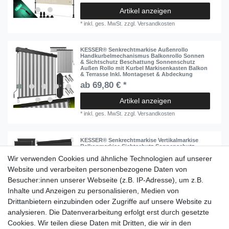
Artikel anzeigen
*
inkl. ges. MwSt.
zzgl.
Versandkosten
KESSER® Senkrechtmarkise Außenrollo
Handkurbelmechanismus Balkonrollo Sonnen
& Sichtschutz Beschattung Sonnenschutz
Außen Rollo mit Kurbel Markisenkasten Balkon
& Terrasse Inkl. Montageset & Abdeckung
ab 69,80 € *
Artikel anzeigen
*
inkl. ges. MwSt.
zzgl.
Versandkosten
KESSER® Senkrechtmarkise Vertikalmarkise
Balkonmarkise Sichtschutz Sonnenschutz
Seitenrollo Beschattung , Balkonrollo Stabil
Wir verwenden Cookies und ähnliche Technologien auf unserer
und wetterbeständig, für Balkon, Terrasse,
Garten
Website und verarbeiten personenbezogene Daten von
20,80 € *
Besucher:innen unserer Webseite (z.B. IP-Adresse), um z.B.
Inhalte und Anzeigen zu personalisieren, Medien von
Artikel anzeigen
Drittanbietern einzubinden oder Zugriffe auf unsere Website zu
*
inkl. ges. MwSt.
zzgl.
Versandkosten
analysieren. Die Datenverarbeitung erfolgt erst durch gesetzte
Cookies. Wir teilen diese Daten mit Dritten, die wir in den
Einkaufen