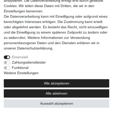
analysieren. Die Datenverarbeitung erfolgt erst durch gesetzte
Der Zweck von PayPal Express ist die Beschleunigung des
Cookies. Wir teilen diese Daten mit Dritten, die wir in den
Bestellvorgangs, indem die bei PayPal hinterlegten Liefer- und
Einstellungen benennen.
Rechnungsdaten direkt in unseren Checkout-Prozess
Die Datenverarbeitung kann mit Einwilligung oder aufgrund eines
übernommen werden. Eine manuelle Eingabe Ihrer Adressdaten
berechtigten Interesses erfolgen. Die Zustimmung kann erteilt
in unserem Shop ist dadurch nicht mehr erforderlich. PayPal
oder abgelehnt werden. Es besteht das Recht, nicht einzuwilligen
gleicht diese Daten ggf. zur Identitäts- und Bonitätsprüfung mit
und die Einwilligung zu einem späteren Zeitpunkt zu ändern oder
Wirtschaftsauskunfteien ab.
zu widerrufen. Weitere Informationen zur Verwendung
personenbezogener Daten und den Diensten erklären wir in
unserer
Daten­schutz­erklärung
.
Die Übermittlung der Daten erfolgt auf Grundlage von Art. 6 Abs.
1 S. 1 lit. b DSGVO (Verarbeitung zur Erfüllung eines Vertrages
Essenziell
oder zur Durchführung vorvertraglicher Maßnahmen). Sofern
Zahlungsdienstleister
beim Laden des PayPal-Express-Buttons bereits Informationen
Funktional
auf Ihrem Endgerät gespeichert oder abgerufen werden (z. B.
Weitere Einstellungen
Cookies zur Identifikation), erfolgt dies auf Grundlage Ihrer
Alle akzeptieren
Einwilligung gemäß § 25 Abs. 1 TDDDG.
Alle ablehnen
PayPal gibt Ihre personenbezogenen Daten gegebenenfalls an
Auswahl akzeptieren
verbundene Unternehmen und Leistungserbringer oder
Subunternehmer weiter, soweit dies zur Erfüllung der