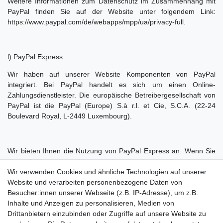
Weitere Informationen zum Datenschutz im Zusammenhang mit
PayPal finden Sie auf der Website unter folgendem Link:
https://www.paypal.com/de/webapps/mpp/ua/privacy-full
.
l) PayPal Express
Wir haben auf unserer Website Komponenten von PayPal
integriert. Bei PayPal handelt es sich um einen Online-
Zahlungsdienstleister. Die europäische Betreibergesellschaft von
PayPal ist die PayPal (Europe) S.à r.l. et Cie, S.C.A. (22-24
Boulevard Royal, L-2449 Luxembourg).
Wir bieten Ihnen die Nutzung von PayPal Express an. Wenn Sie
diese Zahlungsart wählen, werden Ihre für den Bestellprozess
erforderlichen Daten (wie Name, Adresse, E-Mail-Adresse, IP-
Wir verwenden Cookies und ähnliche Technologien auf unserer
Adresse sowie Daten zu den bestellten Waren) automatisch an
Website und verarbeiten personenbezogene Daten von
PayPal übermittelt.
Besucher:innen unserer Webseite (z.B. IP-Adresse), um z.B.
Inhalte und Anzeigen zu personalisieren, Medien von
Drittanbietern einzubinden oder Zugriffe auf unsere Website zu