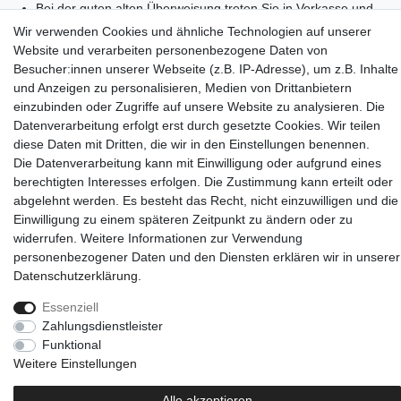
Bei der guten alten Überweisung treten Sie in Vorkasse und
weisen das Geld von Ihrem Bankkonto auf unser
Wir verwenden Cookies und ähnliche Technologien auf unserer
Geschäftskonto an. Nach der Registrierung des Geldeingangs
Website und verarbeiten personenbezogene Daten von
wird die Ware unverzüglich versendet. Beachten Sie hierbei bitte
Besucher:innen unserer Webseite (z.B. IP-Adresse), um z.B. Inhalte
die Bearbeitungszeit Ihrer Hausbank.
und Anzeigen zu personalisieren, Medien von Drittanbietern
Einkaufen
einzubinden oder Zugriffe auf unsere Website zu analysieren. Die
Zahlungsarten
Datenverarbeitung erfolgt erst durch gesetzte Cookies. Wir teilen
Versandarten & -kosten
diese Daten mit Dritten, die wir in den Einstellungen benennen.
Warenkorb
Die Datenverarbeitung kann mit Einwilligung oder aufgrund eines
Kasse
berechtigten Interesses erfolgen. Die Zustimmung kann erteilt oder
Widerrufsrecht
abgelehnt werden. Es besteht das Recht, nicht einzuwilligen und die
Einwilligung zu einem späteren Zeitpunkt zu ändern oder zu
Mein Konto
widerrufen. Weitere Informationen zur Verwendung
Anmelden
personenbezogener Daten und den Diensten erklären wir in unserer
Registrieren
Daten­schutz­erklärung
.
Unternehmen
Essenziell
Zahlungsdienstleister
Kontakt
Funktional
AGB
Weitere Einstellungen
Datenschutzerklärung
Impressum
Alle akzeptieren