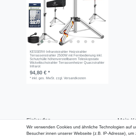
KESSER® Infrarotstrahler Heizstrahler
Terrassenstrahler 2500W mit Fernbedienung inkl.
Schutzhülle höhenverstellbarem Teleskopstativ
Wickeltischstrahler Terrassenheizer Quarzstrahler
Infrarot
94,80 € *
*
inkl. ges. MwSt.
zzgl.
Versandkosten
Einkaufen
Mein K
Wir verwenden Cookies und ähnliche Technologien auf 
Zahlungsarten
Anmelde
Besucher:innen unserer Webseite (z.B. IP-Adresse), um z
Versandarten & -kosten
Registrie