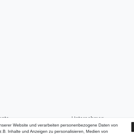
onto
Unternehmen
unserer Website und verarbeiten personenbezogene Daten von
n
Kontakt
.B. Inhalte und Anzeigen zu personalisieren, Medien von
ren
AGB