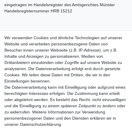
eingetragen im Handelsregister des Amtsgerichtes Münster
Handelsregisternummer HRB 15212
Wir verwenden Cookies und ähnliche Technologien auf unserer
Website und verarbeiten personenbezogene Daten von
Alternative Streitbeilegung:
Besucher:innen unserer Webseite (z.B. IP-Adresse), um z.B.
Die Europäische Kommission stellt eine Plattform für die
Inhalte und Anzeigen zu personalisieren, Medien von
außergerichtliche Online-Streitbeilegung (OS-Plattform) bereit,
Drittanbietern einzubinden oder Zugriffe auf unsere Website zu
aufrufbar unter
https://ec.europa.eu/odr
.
analysieren. Die Datenverarbeitung erfolgt erst durch gesetzte
Cookies. Wir teilen diese Daten mit Dritten, die wir in den
Einkaufen
Einstellungen benennen.
Zahlungsarten
Die Datenverarbeitung kann mit Einwilligung oder aufgrund eines
Versandarten & -kosten
berechtigten Interesses erfolgen. Die Zustimmung kann erteilt
Warenkorb
oder abgelehnt werden. Es besteht das Recht, nicht einzuwilligen
Kasse
und die Einwilligung zu einem späteren Zeitpunkt zu ändern oder
Widerrufsrecht
zu widerrufen. Weitere Informationen zur Verwendung
personenbezogener Daten und den Diensten erklären wir in
Mein Konto
unserer
Daten­schutz­erklärung
.
Anmelden