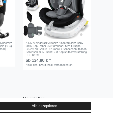
Kindersitz
KIDIZ® Kindersitz Autositz Kinderautositz Baby
hale | 9 kg
Isofix Top Tether 360° drehbar i-Size Gruppe
rsal |
0/1/2/3 ab Geburt -12 Jahre + Sonnenschutzdach
Seitenschutz 5 Punkt Gurt Kopfstützenverstellung
ECE R129
ab 134,80 € *
*
inkl. ges. MwSt.
zzgl.
Versandkosten
Newsletter
Alle akzeptieren
E-MAIL **