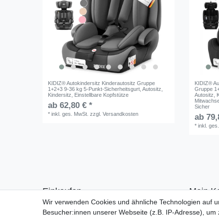
KIDIZ® Autokindersitz Kinderautositz Gruppe
KIDIZ® Au
1+2+3 9-36 kg 5-Punkt-Sicherheitsgurt, Autositz,
Gruppe 1+
Kindersitz, Einstellbare Kopfstütze
Autositz, 
Mitwachse
ab 62,80 € *
Sicher
*
inkl. ges. MwSt.
zzgl.
Versandkosten
ab 79,
*
inkl. ges
Einkaufen
Mein K
Wir verwenden Cookies und ähnliche Technologien auf 
Zahlungsarten
Anmelde
Besucher:innen unserer Webseite (z.B. IP-Adresse), um z
Versandarten & -kosten
Registrie