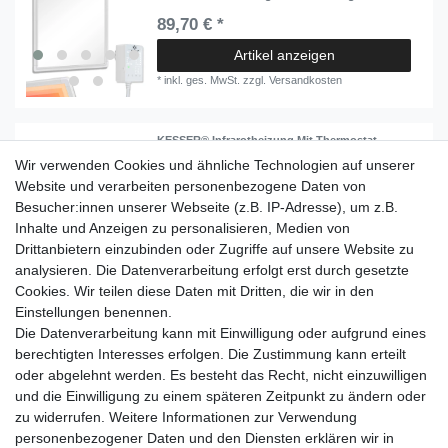
89,70 € *
Artikel anzeigen
*
inkl. ges. MwSt.
zzgl.
Versandkosten
KESSER® Infrarotheizung Mit Thermostat
Infrarotheizkörper Elektroheizung Infrarot
Wir verwenden Cookies und ähnliche Technologien auf unserer
Heizung Wandheizung - 28 unterschiedliche
Routineprogramme , Heizkörper Heizpaneel
Website und verarbeiten personenbezogene Daten von
ab 94,80 € *
Besucher:innen unserer Webseite (z.B. IP-Adresse), um z.B.
Inhalte und Anzeigen zu personalisieren, Medien von
Artikel anzeigen
Drittanbietern einzubinden oder Zugriffe auf unsere Website zu
*
inkl. ges. MwSt.
zzgl.
Versandkosten
analysieren. Die Datenverarbeitung erfolgt erst durch gesetzte
Cookies. Wir teilen diese Daten mit Dritten, die wir in den
Einkaufen
Einstellungen benennen.
Zahlungsarten
Die Datenverarbeitung kann mit Einwilligung oder aufgrund eines
Versandarten & -kosten
berechtigten Interesses erfolgen. Die Zustimmung kann erteilt
Warenkorb
oder abgelehnt werden. Es besteht das Recht, nicht einzuwilligen
Kasse
und die Einwilligung zu einem späteren Zeitpunkt zu ändern oder
Widerrufsrecht
zu widerrufen. Weitere Informationen zur Verwendung
personenbezogener Daten und den Diensten erklären wir in
Mein Konto