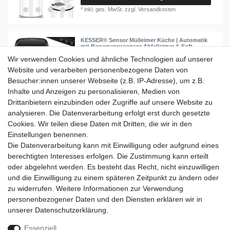
*
inkl. ges. MwSt.
zzgl.
Versandkosten
KESSER® Sensor Mülleimer Küche | Automatik
mit Bewegungssensor Abfalleimer & Soft-
Close-Deckel | Müllbehälter mit Touch-
Wir verwenden Cookies und ähnliche Technologien auf unserer
Bedienfeld & Sensor | LCD-Display | Edelstahl |
inkl. Müllsackhalter
Website und verarbeiten personenbezogene Daten von
54,80 € *
Besucher:innen unserer Webseite (z.B. IP-Adresse), um z.B.
Inhalte und Anzeigen zu personalisieren, Medien von
Artikel anzeigen
Drittanbietern einzubinden oder Zugriffe auf unsere Website zu
*
inkl. ges. MwSt.
zzgl.
Versandkosten
analysieren. Die Datenverarbeitung erfolgt erst durch gesetzte
Cookies. Wir teilen diese Daten mit Dritten, die wir in den
Einkaufen
Einstellungen benennen.
Zahlungsarten
Die Datenverarbeitung kann mit Einwilligung oder aufgrund eines
Versandarten & -kosten
berechtigten Interesses erfolgen. Die Zustimmung kann erteilt
Warenkorb
oder abgelehnt werden. Es besteht das Recht, nicht einzuwilligen
Kasse
und die Einwilligung zu einem späteren Zeitpunkt zu ändern oder
Widerrufsrecht
zu widerrufen. Weitere Informationen zur Verwendung
personenbezogener Daten und den Diensten erklären wir in
Mein Konto
unserer
Daten­schutz­erklärung
.
Anmelden
Registrieren
Essenziell