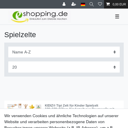
0,00 EUR
☰
Spielzelte
KIDIZ® Tipi Zelt für Kinder Spielzelt
100x100x160cm Kinderzelt aus Baumwolle mit
LED-Lichterkette, Leuchtstern, Fahnengirlande,
Wir verwenden Cookies und ähnliche Technologien auf unserer
3 Plüschtiere, Untermatte & Tragetasche
Spielhaus für drinnen & draußen
Website und verarbeiten personenbezogene Daten von
ab 46,80 € *
Besucher:innen unserer Webseite (z.B. IP-Adresse), um z.B.