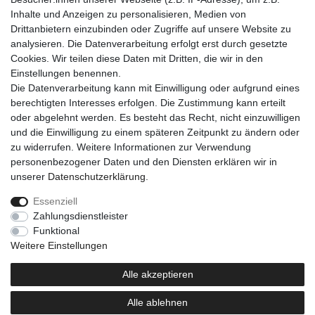
Inhalte und Anzeigen zu personalisieren, Medien von
Artikel anzeigen
Drittanbietern einzubinden oder Zugriffe auf unsere Website zu
*
inkl. ges. MwSt.
zzgl.
Versandkosten
analysieren. Die Datenverarbeitung erfolgt erst durch gesetzte
Cookies. Wir teilen diese Daten mit Dritten, die wir in den
Einkaufen
Einstellungen benennen.
Zahlungsarten
Die Datenverarbeitung kann mit Einwilligung oder aufgrund eines
Versandarten & -kosten
berechtigten Interesses erfolgen. Die Zustimmung kann erteilt
Warenkorb
oder abgelehnt werden. Es besteht das Recht, nicht einzuwilligen
Kasse
und die Einwilligung zu einem späteren Zeitpunkt zu ändern oder
Widerrufsrecht
zu widerrufen. Weitere Informationen zur Verwendung
personenbezogener Daten und den Diensten erklären wir in
Mein Konto
unserer
Daten­schutz­erklärung
.
Anmelden
Registrieren
Essenziell
Zahlungsdienstleister
Unternehmen
Funktional
Kontakt
Weitere Einstellungen
AGB
Datenschutzerklärung
Alle akzeptieren
Impressum
Alle ablehnen
Newsletter