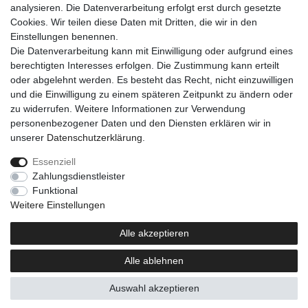
analysieren. Die Datenverarbeitung erfolgt erst durch gesetzte
Cookies. Wir teilen diese Daten mit Dritten, die wir in den
Einkaufen
Einstellungen benennen.
Zahlungsarten
Die Datenverarbeitung kann mit Einwilligung oder aufgrund eines
Versandarten & -kosten
berechtigten Interesses erfolgen. Die Zustimmung kann erteilt
Warenkorb
oder abgelehnt werden. Es besteht das Recht, nicht einzuwilligen
Kasse
und die Einwilligung zu einem späteren Zeitpunkt zu ändern oder
Widerrufsrecht
zu widerrufen. Weitere Informationen zur Verwendung
personenbezogener Daten und den Diensten erklären wir in
Mein Konto
unserer
Daten­schutz­erklärung
.
Anmelden
Registrieren
Essenziell
Zahlungsdienstleister
Unternehmen
Funktional
Kontakt
Weitere Einstellungen
AGB
Datenschutzerklärung
Alle akzeptieren
Impressum
Alle ablehnen
Newsletter
Auswahl akzeptieren