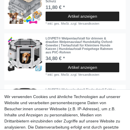
Schutz
11,80 € *
Artikel anzeigen
*
inkl. ges. MwSt.
zzgl.
Versandkosten
LOVPET® Welpenlaufstall für drinnen &
draußen Welpenauslauf Hundekäfig Oxford-
Gewebe | Tierlaufstall für Kleintiere Hunde
Katzen | Hundelaufstall Freigehege Rahmen
aus PVC-Rohren
34,80 € *
Artikel anzeigen
*
inkl. ges. MwSt.
zzgl.
Versandkosten
LOVPET® Welpenlaufstall Tierlaufstall Faltbar
für Kleintiere Hunde, Katzen Inkl. Hundenapf
Wir verwenden Cookies und ähnliche Technologien auf unserer
Hundelaufstall Freigehege Oxfordgewebe Pop-
up System Indoor & Outdoor
Website und verarbeiten personenbezogene Daten von
ab 32,80 € *
Besucher:innen unserer Webseite (z.B. IP-Adresse), um z.B.
Inhalte und Anzeigen zu personalisieren, Medien von
Artikel anzeigen
Drittanbietern einzubinden oder Zugriffe auf unsere Website zu
*
inkl. ges. MwSt.
zzgl.
Versandkosten
analysieren. Die Datenverarbeitung erfolgt erst durch gesetzte