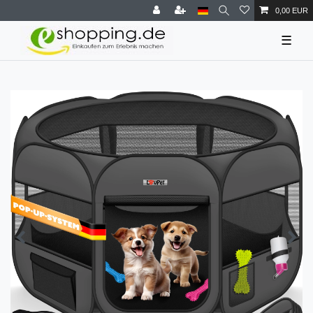
0,00 EUR
☰