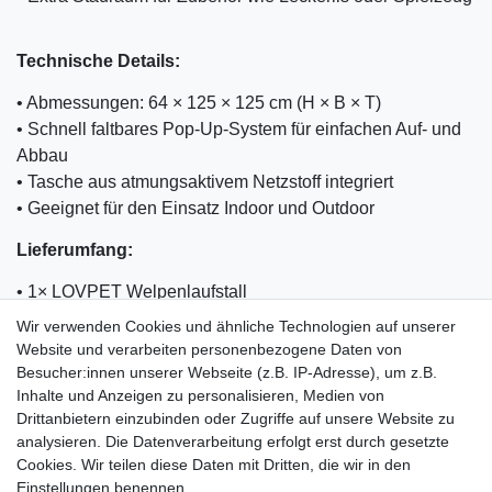
Technische Details:
• Abmessungen: 64 × 125 × 125 cm (H × B × T)
• Schnell faltbares Pop-Up-System für einfachen Auf- und
Abbau
• Tasche aus atmungsaktivem Netzstoff integriert
• Geeignet für den Einsatz Indoor und Outdoor
Lieferumfang:
• 1× LOVPET Welpenlaufstall
• 1× praktischer Faltnapf
Wir verwenden Cookies und ähnliche Technologien auf unserer
• Heringe zur sicheren Fixierung im Außenbereich
Website und verarbeiten personenbezogene Daten von
• Bedienungsanleitung
Besucher:innen unserer Webseite (z.B. IP-Adresse), um z.B.
Inhalte und Anzeigen zu personalisieren, Medien von
Drittanbietern einzubinden oder Zugriffe auf unsere Website zu
analysieren. Die Datenverarbeitung erfolgt erst durch gesetzte
Cookies. Wir teilen diese Daten mit Dritten, die wir in den
Einkaufen
Einstellungen benennen.