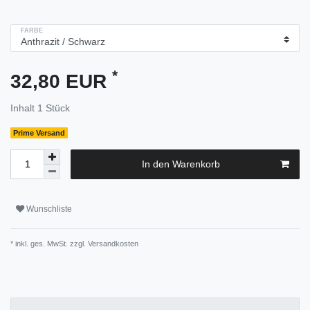
FARBE
*
32,80 EUR
Inhalt
1
Stück
Prime Versand
In den Warenkorb
Wunschliste
* inkl. ges. MwSt. zzgl.
Versandkosten