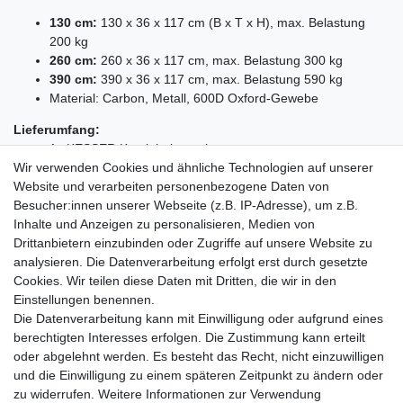
130 cm:
130 x 36 x 117 cm (B x T x H), max. Belastung
200 kg
260 cm:
260 x 36 x 117 cm, max. Belastung 300 kg
390 cm:
390 x 36 x 117 cm, max. Belastung 590 kg
Material: Carbon, Metall, 600D Oxford-Gewebe
Lieferumfang:
1x KESSER Kaminholzregal
Wir verwenden Cookies und ähnliche Technologien auf unserer
1x Paar Arbeitshandschuhe
Website und verarbeiten personenbezogene Daten von
1x Wetterplane
Besucher:innen unserer Webseite (z.B. IP-Adresse), um z.B.
1x Bedienungsanleitung
Inhalte und Anzeigen zu personalisieren, Medien von
Drittanbietern einzubinden oder Zugriffe auf unsere Website zu
analysieren. Die Datenverarbeitung erfolgt erst durch gesetzte
Cookies. Wir teilen diese Daten mit Dritten, die wir in den
Einkaufen
Einstellungen benennen.
Zahlungsarten
Die Datenverarbeitung kann mit Einwilligung oder aufgrund eines
Versandarten & -kosten
berechtigten Interesses erfolgen. Die Zustimmung kann erteilt
Warenkorb
oder abgelehnt werden. Es besteht das Recht, nicht einzuwilligen
Kasse
und die Einwilligung zu einem späteren Zeitpunkt zu ändern oder
Widerrufsrecht
zu widerrufen. Weitere Informationen zur Verwendung