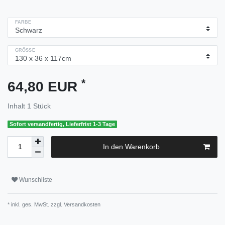
FARBE
GRÖSSE
*
64,80 EUR
Inhalt
1
Stück
Sofort versandfertig, Lieferfrist 1-3 Tage
In den Warenkorb
Wunschliste
* inkl. ges. MwSt. zzgl.
Versandkosten