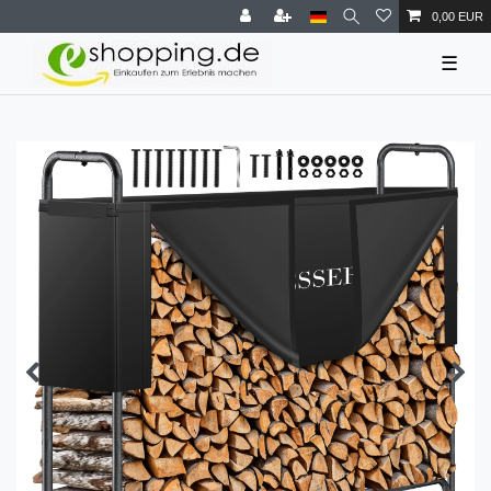
0,00 EUR
☰