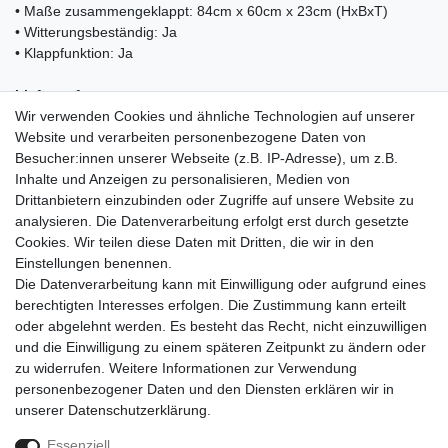
• Maße zusammengeklappt: 84cm x 60cm x 23cm (HxBxT)
• Witterungsbeständig: Ja
• Klappfunktion: Ja
Lieferumfang:
Wir verwenden Cookies und ähnliche Technologien auf unserer
• 1x Balkonhängetisch Kesser
Website und verarbeiten personenbezogene Daten von
• 1x Betriebsanleitung
Besucher:innen unserer Webseite (z.B. IP-Adresse), um z.B.
Inhalte und Anzeigen zu personalisieren, Medien von
Drittanbietern einzubinden oder Zugriffe auf unsere Website zu
analysieren. Die Datenverarbeitung erfolgt erst durch gesetzte
Cookies. Wir teilen diese Daten mit Dritten, die wir in den
Einkaufen
Einstellungen benennen.
Zahlungsarten
Die Datenverarbeitung kann mit Einwilligung oder aufgrund eines
Versandarten & -kosten
berechtigten Interesses erfolgen. Die Zustimmung kann erteilt
Warenkorb
oder abgelehnt werden. Es besteht das Recht, nicht einzuwilligen
Kasse
und die Einwilligung zu einem späteren Zeitpunkt zu ändern oder
Widerrufsrecht
zu widerrufen. Weitere Informationen zur Verwendung
personenbezogener Daten und den Diensten erklären wir in
Mein Konto
unserer
Daten­schutz­erklärung
.
Anmelden
Registrieren
Essenziell