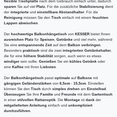
flexible Tischplatte
nach dem Gebrauch einfach unter, dadurch
sparen
Sie auf viel
Platz.
Für die zusätzliche
Stabilisierung
dient
der
integrierte
und
einstellbare Abstandhalter
. Für die
Reinigung
müssen Sie den
Tisch
einfach mit einem
feuchten
Lappen abwischen
.
Der
hochwertige Balkonhängetisch
von
KESSER
bietet Ihnen
ausreichen Platz
für
Speisen
,
Getränke
und viel mehr, während
Sie eine
entspannende Zeit
auf dem
Balkon verbringen
.
Besonders
praktisch
sind die zwei
integrierten Getränkehalter
,
die für eine
höhere Stabilität
sorgen, auch wenn es etwas
windiger
sein sollte.
Genießen
Sie ein
kühles Getränk
oder
eine
Kaffee
mit Ihren
Liebsten
.
Der
Balkonhängetisch
passt
optimale
auf
Balkone
mit
gängigen Geländerstärken
von
6,5cm
-
15,5cm
. Einstellen
können Sie den
Tisch
durch
simples drehen
am
Einstellrad
.
Überzeugen
Sie Ihre
Familie
und
Freunde
mit dem
Gartentisch
in einer
stilvollen Rattanoptik
. Die
Montage
ist
dank
der
mitgelieferten Anleitung
einfach und
unkompliziert
durchzuführen
.