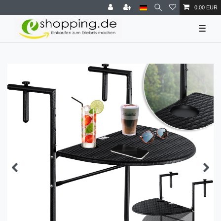
0,00 EUR
☰