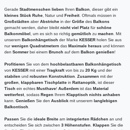
Gerade
Stadtmenschen lieben
Ihren
Balkon
, dieser gibt ein
kleines Stück Ruhe
, Natur und
Freiheit
. Oftmals müssen in
Großstädten
aber
Abstriche
in der
Größe
des
Balkons
gemacht werden, daher bleibt
nicht viel Platz
für
schöne
Balkonmöbel
, um es sich so richtig
gemütlich
zu
machen
. Mit
unserem
Balkonhängetisch
der Marke
KESSER
holen Sie aus
nur
wenigen Quadratmetern
das
Maximale heraus
und können
den
Sommer
bei einem
Brunch
auf dem
Balkon genießen
!
Profitieren
Sie von dem
hochbelastbaren Balkonhängetisch
von
KESSER
mit einer
Tragkraft
von bis zu
20 Kg
und der
stabilen
und
robusten Konstruktion
.
Zusammen
mit der
großen
,
klappbaren Tischplatte
in
Rattanoptik
, ist dieser
Tisch
ein echtes
Musthave
!
Außerdem
ist das
Material
wetterfest
, sodass
Regen
Ihrem
Klapptisch nichts anhaben
kann.
Genießen
Sie den
Ausblick
mit unserem
langlebigen
Balkontisch
.
Passen
Sie die
ideale Breite
am
integrierten Rädchen
an und
entscheiden Sie sich zwischen
3 Höhenstufen
.
Klappen
Sie die