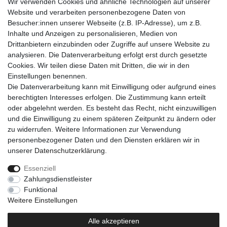
• 1x Praktische Tragetasche
Wir verwenden Cookies und ähnliche Technologien auf unserer
• 3x Bunte Spielzeug Kauknochen
Website und verarbeiten personenbezogene Daten von
• 1x Anleitung
Besucher:innen unserer Webseite (z.B. IP-Adresse), um z.B.
Inhalte und Anzeigen zu personalisieren, Medien von
Drittanbietern einzubinden oder Zugriffe auf unsere Website zu
analysieren. Die Datenverarbeitung erfolgt erst durch gesetzte
Cookies. Wir teilen diese Daten mit Dritten, die wir in den
Einkaufen
Einstellungen benennen.
Zahlungsarten
Die Datenverarbeitung kann mit Einwilligung oder aufgrund eines
Versandarten & -kosten
berechtigten Interesses erfolgen. Die Zustimmung kann erteilt
Warenkorb
oder abgelehnt werden. Es besteht das Recht, nicht einzuwilligen
Kasse
und die Einwilligung zu einem späteren Zeitpunkt zu ändern oder
Widerrufsrecht
zu widerrufen. Weitere Informationen zur Verwendung
personenbezogener Daten und den Diensten erklären wir in
Mein Konto
unserer
Daten­schutz­erklärung
.
Anmelden
Registrieren
Essenziell
Zahlungsdienstleister
Unternehmen
Funktional
Kontakt
Weitere Einstellungen
AGB
Datenschutzerklärung
Alle akzeptieren