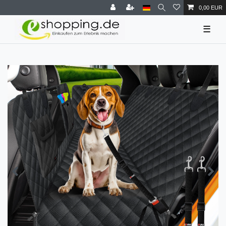
0,00 EUR
☰