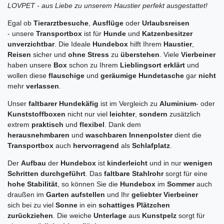
LOVPET - aus Liebe zu unserem Haustier perfekt ausgestattet!
Egal ob
Tierarztbesuche
,
Ausflüge
oder
Urlaubsreisen
- unsere
Transportbox
ist für
Hunde
und
Katzenbesitzer
unverzichtbar
. Die Ideale
Hundebox
hilft Ihrem
Haustier
,
Reisen
sicher und
ohne Stress
zu
überstehen
. Viele
Vierbeiner
haben unsere
Box
schon zu Ihrem
Lieblingsort erklärt
und
wollen diese
flauschige
und
geräumige Hundetasche
gar
nicht
mehr
verlassen
.
Unser
faltbarer Hundekäfig
ist im Vergleich zu
Aluminium
- oder
Kunststoffboxen
nicht nur viel
leichter
,
sondern
zusätzlich
extrem
praktisch
und
flexibel
. Dank dem
herausnehmbaren
und
waschbaren Innenpolster
dient die
Transportbox
auch
hervorragend
als
Schlafplatz
.
Der
Aufbau
der
Hundebox
ist
kinderleicht
und in nur
wenigen
Schritten durchgeführt
. Das
faltbare Stahlrohr
sorgt für eine
hohe Stabilität
, so können Sie die
Hundebox
im
Sommer
auch
draußen im
Garten aufstellen
und Ihr
geliebter Vierbeiner
sich bei zu viel
Sonne
in ein
schattiges Plätzchen
zurückziehen
. Die weiche
Unterlage
aus
Kunstpelz
sorgt für