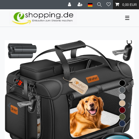
0,00 EUR
☰