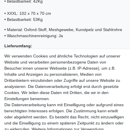
• Belastbarkeit: 42Kg
• XXXL: 102 x 70 x 70 cm
• Belastbarkeit: 53Kg
• Material: Oxford-Stoff, Meshgewebe, Kunstpelz und Stahlrohre
• Waschmaschinenreinigung: Ja
Lieferumfang:
Wir verwenden Cookies und ähnliche Technologien auf unserer
• 1x Hundebox LOVPET
Website und verarbeiten personenbezogene Daten von
• 1x Faltnapf
Besucher:innen unserer Webseite (z.B. IP-Adresse), um z.B.
• 1x Anleitung
Inhalte und Anzeigen zu personalisieren, Medien von
Drittanbietern einzubinden oder Zugriffe auf unsere Website zu
analysieren. Die Datenverarbeitung erfolgt erst durch gesetzte
Cookies. Wir teilen diese Daten mit Dritten, die wir in den
Einkaufen
Einstellungen benennen.
Zahlungsarten
Die Datenverarbeitung kann mit Einwilligung oder aufgrund eines
Versandarten & -kosten
berechtigten Interesses erfolgen. Die Zustimmung kann erteilt
Warenkorb
oder abgelehnt werden. Es besteht das Recht, nicht einzuwilligen
Kasse
und die Einwilligung zu einem späteren Zeitpunkt zu ändern oder
Widerrufsrecht
zu widerrufen. Weitere Informationen zur Verwendung