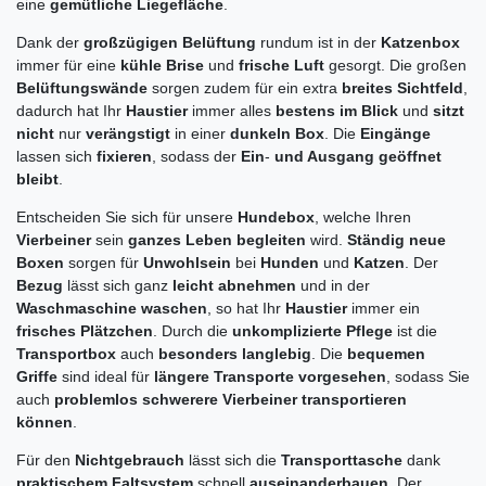
eine
gemütliche Liegefläche
.
Dank der
großzügigen Belüftung
rundum ist in der
Katzenbox
immer für eine
kühle Brise
und
frische Luft
gesorgt. Die großen
Belüftungswände
sorgen zudem für ein extra
breites Sichtfeld
,
dadurch hat Ihr
Haustier
immer alles
bestens im Blick
und
sitzt
nicht
nur
verängstigt
in einer
dunkeln Box
. Die
Eingänge
lassen sich
fixieren
, sodass der
Ein
-
und Ausgang geöffnet
bleibt
.
Entscheiden Sie sich für unsere
Hundebox
, welche Ihren
Vierbeiner
sein
ganzes Leben begleiten
wird.
Ständig neue
Boxen
sorgen für
Unwohlsein
bei
Hunden
und
Katzen
. Der
Bezug
lässt sich ganz
leicht abnehmen
und in der
Waschmaschine waschen
, so hat Ihr
Haustier
immer ein
frisches Plätzchen
. Durch die
unkomplizierte Pflege
ist die
Transportbox
auch
besonders langlebig
. Die
bequemen
Griffe
sind ideal für
längere Transporte vorgesehen
, sodass Sie
auch
problemlos schwerere Vierbeiner transportieren
können
.
Für den
Nichtgebrauch
lässt sich die
Transporttasche
dank
praktischem Faltsystem
schnell
auseinanderbauen
. Der