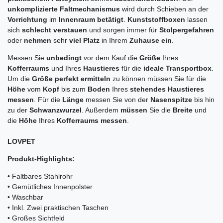
unkomplizierte Faltmechanismus
wird durch Schieben an der
Vorrichtung
im
Innenraum betätigt
.
Kunststoffboxen
lassen
sich
schlecht verstauen
und sorgen immer für
Stolpergefahren
oder
nehmen
sehr
viel Platz
in Ihrem
Zuhause ein
.
Messen Sie
unbedingt
vor dem Kauf die
Größe
Ihres
Kofferraums
und Ihres
Haustieres
für die
ideale Transportbox
.
Um die
Größe perfekt ermitteln
zu können müssen Sie für die
Höhe
vom
Kopf
bis zum
Boden
Ihres
stehendes Haustieres
messen
. Für die
Länge
messen Sie von der
Nasenspitze
bis hin
zu der
Schwanzwurzel
. Außerdem
müssen
Sie die
Breite
und
die
Höhe
Ihres
Kofferraums messen
.
LOVPET
Produkt-Highlights:
• Faltbares Stahlrohr
• Gemütliches Innenpolster
• Waschbar
• Inkl. Zwei praktischen Taschen
• Großes Sichtfeld