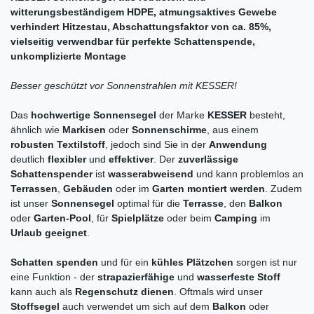
witterungsbeständigem HDPE, atmungsaktives Gewebe
verhindert Hitzestau, Abschattungsfaktor von ca. 85%,
vielseitig verwendbar für perfekte Schattenspende,
unkomplizierte Montage
Besser geschützt vor Sonnenstrahlen mit KESSER!
Das
hochwertige Sonnensegel
der Marke
KESSER
besteht,
ähnlich wie
Markisen
oder
Sonnenschirme
,
aus einem
robusten Textilstoff
, jedoch sind Sie in der
Anwendung
deutlich
flexibler
und
effektiver
. Der
zuverlässige
Schattenspender
ist
wasserabweisend
und kann problemlos an
Terrassen
,
Gebäuden
oder im
Garten montiert werden
. Zudem
ist unser
Sonnensegel
optimal für die
Terrasse
, den
Balkon
oder
Garten-Pool
, für
Spielplätze
oder beim
Camping
im
Urlaub geeignet
.
Schatten spenden
und für ein
kühles Plätzchen
sorgen ist nur
eine Funktion - der
strapazierfähige
und
wasserfeste Stoff
kann auch als
Regenschutz dienen
. Oftmals wird unser
Stoffsegel
auch verwendet um sich auf dem
Balkon
oder