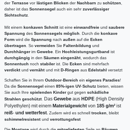
der
Terrasse
vor
lästigen Blicken
der
Nachbarn
zu
schützen
,
daher ist das
Sonnensegel
auch ein sehr
zuverlässiger
Sichtschutz
.
Mit einem
konkaven Schnitt
ist eine
einwandfreie
und
saubere
Spannung
des
Sonnensegels möglich
. Durch die
konkave
Form
wird die
Spannung
nach
außen
auf die
Ecken
übertragen
. So
vermeiden
Sie
Faltenbildung
und
Durchhänger
im
Gewebe
. Ein
Hochleistungsgurtband
ist
durchgängig
in den
Säumen eingenäht
, wodurch das
Sonnentuch
noch
stabiler
ist. Die
Ecken
sind mehrfach
verdickt
und
vernäht
und mit
D-Ringen
aus
Edelstahl
versetzt
Schaffen Sie in Ihrem
Outdoor
-
Bereich
ein
eigenes Paradies
!
Da die
Sonnensegel
einen
85%-igen
UV
-
Schutz
bieten, wissen
Sie auch Ihre
spielenden Kinder
gut gegen
schädliche
Das
Gewebe
aus
HDPE
(High Density
Strahlen geschützt
.
Polyethylen) mit einem
Materialgewicht
von
185 g/m²
ist
reiß
-
und wetterfest
.
Zudem wird es schnell
trocken
, bleibt
schimmelresistent
und
verrottungsfest
Die
Montage
wird
durch die
mitgelieferten
Seile an
Bäumen
,