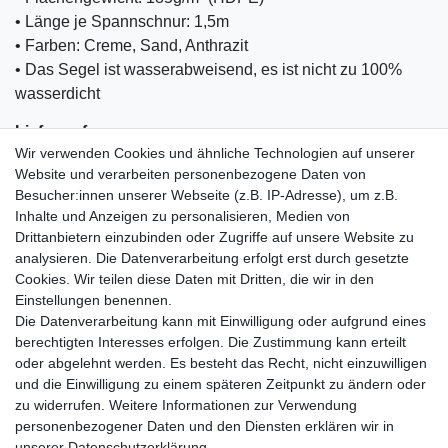
•
Länge je Spannschnur: 1,5m
•
Farben: Creme, Sand, Anthrazit
•
Das Segel ist wasserabweisend, es ist nicht zu 100%
wasserdicht
Lieferumfang:
Wir verwenden Cookies und ähnliche Technologien auf unserer
• 1x
Sonnensegel Kesser
Website und verarbeiten personenbezogene Daten von
• 1x
Aufbauanleitung
Besucher:innen unserer Webseite (z.B. IP-Adresse), um z.B.
Inhalte und Anzeigen zu personalisieren, Medien von
Drittanbietern einzubinden oder Zugriffe auf unsere Website zu
analysieren. Die Datenverarbeitung erfolgt erst durch gesetzte
Cookies. Wir teilen diese Daten mit Dritten, die wir in den
Einkaufen
Einstellungen benennen.
Zahlungsarten
Die Datenverarbeitung kann mit Einwilligung oder aufgrund eines
Versandarten & -kosten
berechtigten Interesses erfolgen. Die Zustimmung kann erteilt
Warenkorb
oder abgelehnt werden. Es besteht das Recht, nicht einzuwilligen
Kasse
und die Einwilligung zu einem späteren Zeitpunkt zu ändern oder
Widerrufsrecht
zu widerrufen. Weitere Informationen zur Verwendung
personenbezogener Daten und den Diensten erklären wir in
Mein Konto
unserer
Daten­schutz­erklärung
.