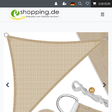
0,00 EUR
☰