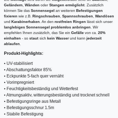
Geländern
,
Wänden
oder
Stangen ermöglicht
. Zusätzlich
können Sie das
Sonnensegel
an weiteren
Befestigungen
fixieren
wie z.B.
Ringschrauben
,
Spannschrauben
,
Wandösen
und
Karabinerhaken
. An den
rostfreien Ringen
lässt sich unser
langlebiges Sonnensegel problemlos anbringen
. Wir
empfehlen Ihnen zusätzlich, das Sie ein
Gefälle
von ca.
20%
einhalten
- so
staut
sich
kein Wasser
und kann
jederzeit
ablaufen
.
Produkt-Highlights:
• UV-stabilisiert
• Abschattungsfaktor 85%
• Eckpunkte 5-fach quer vernäht
• Vorimpregniert
• Feuchtigkeitsbeständig und Wetterfest
• Atmungsaktiv, witterungsbeständig und trocknet schnell
• Befestigungsringe aus Metall
• Befestigungsschnur 1.5m
• Stabile Befestigung