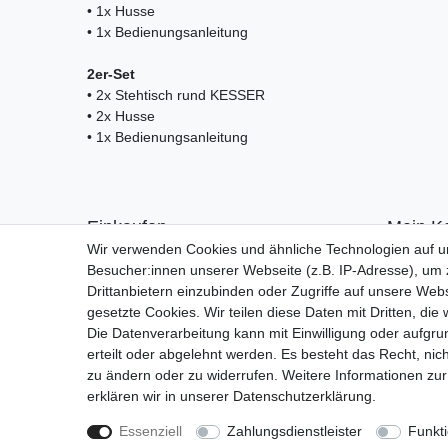
• 1x Husse
• 1x Bedienungsanleitung
2er-Set
• 2x Stehtisch rund KESSER
• 2x Husse
• 1x Bedienungsanleitung
Einkaufen
Mein K
Wir verwenden Cookies und ähnliche Technologien auf 
Zahlungsarten
Anmelde
Besucher:innen unserer Webseite (z.B. IP-Adresse), um z
Versandarten & -kosten
Registrie
Drittanbietern einzubinden oder Zugriffe auf unsere Webs
Warenkorb
gesetzte Cookies. Wir teilen diese Daten mit Dritten, die
Kasse
Die Datenverarbeitung kann mit Einwilligung oder aufgru
Widerrufsrecht
erteilt oder abgelehnt werden. Es besteht das Recht, nich
zu ändern oder zu widerrufen. Weitere Informationen 
erklären wir in unserer
Daten­schutz­erklärung
.
Essenziell
Zahlungsdienstleister
Funkti