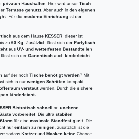
en
privaten Haushalten
. Hier wird unser
Tisch
der
Terrasse genutzt
. Aber auch in den
eigenen
ght
. Für die
moderne Einrichtung
ist der
rtisch
aus dem Hause
KESSER
, dieser ist
bis zu
60 Kg
. Zusätzlich lässt sich der
Partytisch
teht
aus
UV- und wetterfesten Bestandteilen
 lässt sich der
Gartentisch
auch
kinderleicht
en
auf der noch
Tische benötigt werden
? Mit
ässt sich in nur
wenigen Schritten
kompakt
offerraum verstaut
werden. Durch die
sichere
pen kinderleicht.
SSER Bistrotisch schnell
an
unebene
Gäste vorbereitet
. Die ultra
stabilen
ßform
für eine
maximale Standfestigkeit
. Die
icht nur
einfach
zu
reinigen
, zusätzlich ist die
ust
sodass
Kratzer
und
Macken keine
Chance