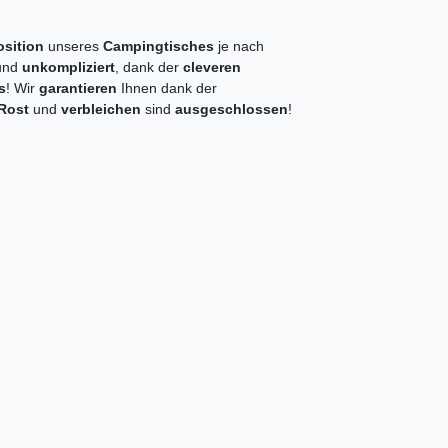
osition
unseres
Campingtisches
je nach
 und
unkompliziert
, dank der
cleveren
s
! Wir
garantieren
Ihnen dank der
Rost
und
verbleichen
sind
ausgeschlossen
!