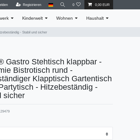
elden
Registrieren
0
0,00 EUR
werk
Kinderwelt
Wohnen
Haushalt
zebeständig - Stabil und sicher
Gastro Stehtisch klappbar -
ie Bistrotisch rund -
tändiger Klapptisch Gartentisch
Partytisch - Hitzebeständig -
d sicher
29479