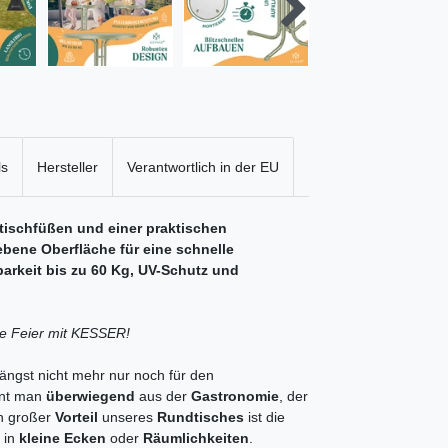
ls
Hersteller
Verantwortlich in der EU
tischfüßen und einer praktischen
ebene Oberfläche für eine schnelle
barkeit bis zu 60 Kg, UV-Schutz und
te Feier mit KESSER!
längst nicht mehr nur noch für den
nt man
überwiegend
aus der
Gastronomie
, der
in großer
Vorteil
unseres
Rundtisches
ist die
 in
kleine Ecken
oder
Räumlichkeiten
.