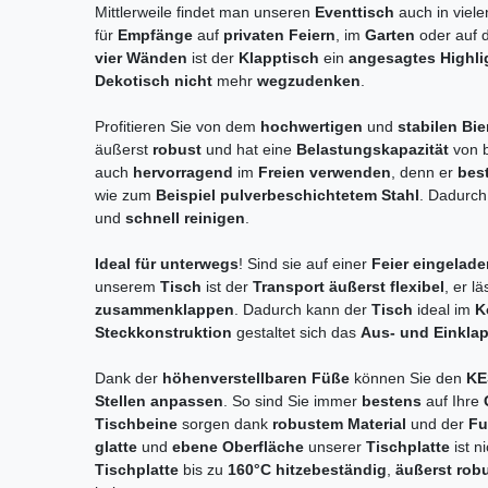
Mittlerweile findet man unseren
Eventtisch
auch in viel
für
Empfänge
auf
privaten Feiern
, im
Garten
oder auf 
vier Wänden
ist der
Klapptisch
ein
angesagtes Highli
Dekotisch nicht
mehr
wegzudenken
.
Profitieren Sie von dem
hochwertigen
und
stabilen Bie
äußerst
robust
und hat eine
Belastungskapazität
von 
auch
hervorragend
im
Freien verwenden
, denn er
bes
wie zum
Beispiel pulverbeschichtetem Stahl
. Dadurch
und
schnell reinigen
.
Ideal für unterwegs
! Sind sie auf einer
Feier eingelad
unserem
Tisch
ist der
Transport äußerst flexibel
, er l
zusammenklappen
. Dadurch kann der
Tisch
ideal im
K
Steckkonstruktion
gestaltet sich das
Aus- und Einklap
Dank der
höhenverstellbaren Füße
können Sie den
KE
Stellen anpassen
. So sind Sie immer
bestens
auf Ihre
Tischbeine
sorgen dank
robustem Material
und der
Fu
glatte
und
ebene Oberfläche
unserer
Tischplatte
ist n
Tischplatte
bis zu
160°C hitzebeständig
,
äußerst rob