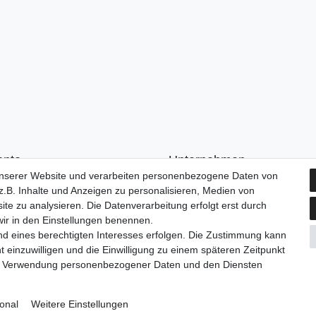
onto
Unternehmen
unserer Website und verarbeiten personenbezogene Daten von
n
Kontakt
.B. Inhalte und Anzeigen zu personalisieren, Medien von
ren
AGB
ite zu analysieren. Die Datenverarbeitung erfolgt erst durch
Datenschutzerklärung
 wir in den Einstellungen benennen.
Impressum
nd eines berechtigten Interesses erfolgen. Die Zustimmung kann
t einzuwilligen und die Einwilligung zu einem späteren Zeitpunkt
zur Verwendung personenbezogener Daten und den Diensten
onal
Weitere Einstellungen