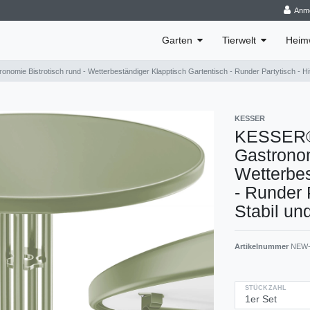
Anm
Garten
Tierwelt
Heim
omie Bistrotisch rund - Wetterbeständiger Klapptisch Gartentisch - Runder Partytisch - Hit
KESSER
KESSER® 
Gastronom
Wetterbes
- Runder 
Stabil un
Artikelnummer
NEW-
STÜCKZAHL