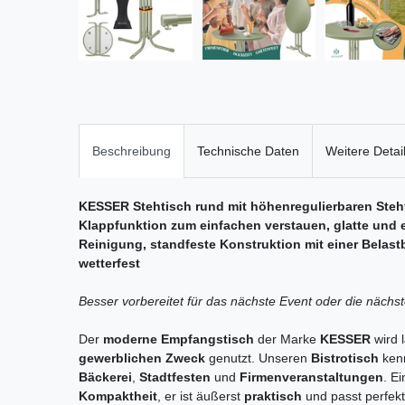
Beschreibung
Technische Daten
Weitere Detai
KESSER Stehtisch rund mit höhenregulierbaren Steh
Klappfunktion zum einfachen verstauen, glatte und 
Reinigung, standfeste Konstruktion mit einer Belast
wetterfest
Besser vorbereitet für das nächste Event oder die nächs
Der
moderne Empfangstisch
der Marke
KESSER
wird 
gewerblichen Zweck
genutzt. Unseren
Bistrotisch
ken
Bäckerei
,
Stadtfesten
und
Firmenveranstaltungen
. E
Kompaktheit
, er ist äußerst
praktisch
und passt perfekt