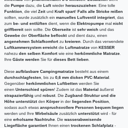
die
Pumpe
dazu, die
Luft
wieder
herauszuziehen
: Eine tolle
Funktion
, die viel
Zeit
und
Kraft
spart
!
Falls
alle
Stricke
reißen
sollten, wurde zusätzlich ein
manuelles
Luftventil
integriert
, das
zum
be- und entlüften
dient, wenn die
Elektropumpe
mal
nicht
griffbereit
sein sollte. Die
Oberseite
ist
sehr
weich
und das
Gewebe
der
Oberfläche
beflockt
und dient dazu, einen
angenehmen
Schlafkomfort
zu
kreieren
. Durch das verwendete
Luftkammersystem
erreicht
die
Luftmatratze
von
KESSER
nahezu
den
selben
Komfort
wie eine
herkömmliche
Matratze
.
Ihre
Gäste
werden
Sie für
dieses Bett
lieben
.
Diese
aufblasbare
Campingmatratze
besteht aus einem
durchschlagfesten
, bis zu
0,6 mm
dicken
PVC
-
Material
.
Gegenüber
herkömmlichen
Luftbetten
werden Sie
einen
Unterschied spüren
! Zudem ist das
Material
äußerst
strapazierfähig
und
robust
. Die
Zugband
-
Struktur und die
Höhe
unterstützt
den
Körper
in der
liegenden
Position
,
sodass auch etwas
anspruchsvollere
Personen
bequem
liegen
werden und Ihre
Wirbelsäule
zusätzlich
unterstützt
wird - für
eine
erholsame
Nachtruhe
. Die
wasserabweisende
Liegefläche
garantiert
Ihnen einen
trockenen
Schlafplatz
-