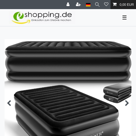
0,00 EUR
☰