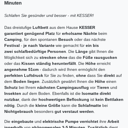
Minuten
Schlafen Sie gesünder und besser - mit KESSER!
Das dreistufige
Luftbett
aus dem Hause
KESSER
garantiert
genügend
Platz
für
erholsame
Nächte
beim
Camping
, für den spontanen
Besuch
oder das nächste
Festival
-
je
nach
Variante
wie gemacht für
ein bis
zwei
schlafbedürftige
Personen
. Die
Länge
gibt Ihnen die
Möglichkeit sich zu
strecken
ohne
das die
Füße
rausgucken
oder das
Kissen
ständig
herunterfällt
. Die
Höhe
erreicht
angenehme
51cm
- dadurch wird Ihnen ermöglicht den
perfekten
Luftdruck
für Sie zu finden,
ohne
dass Sie
direkt
auf
dem
Boden
liegen
. Zusätzlich gewährt Ihnen die
Höhe
einen
Schutz
bei Ihrem
nächsten
Campingausflug
vor
Tieren
und
Insekten
auf dem Boden. Ebenfalls ist die
Isomatte
direkt
nutzbar
, dank der
hochwertigen
Beflockung
ist
kein
Bettlaken
nötig
. Durch die
kleine
Größe
kann die
Schlafmatte
bei
Nichtgebrauch
besonders
gut
verstaut
werden
.
Die
eingebaute
und
elektrische
Pumpe
verrichtet
ihre
Arbeit
innerhalb
von
phänomenalen
3-5 Minuten
.
Zusätzlich
dient