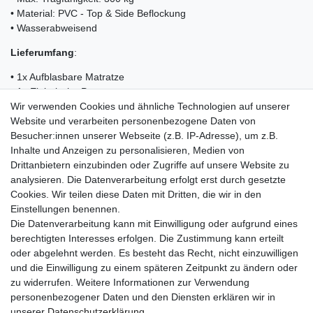
• Material: PVC - Top & Side Beflockung
• Wasserabweisend
Lieferumfang
:
• 1x Aufblasbare Matratze
• 1x Elektrische Pumpe
Wir verwenden Cookies und ähnliche Technologien auf unserer
• 1x Tragetasche
Website und verarbeiten personenbezogene Daten von
• 1x Reparatur-Kit
Besucher:innen unserer Webseite (z.B. IP-Adresse), um z.B.
• 1x Bedienungsanleitung
Inhalte und Anzeigen zu personalisieren, Medien von
Drittanbietern einzubinden oder Zugriffe auf unsere Website zu
analysieren. Die Datenverarbeitung erfolgt erst durch gesetzte
Cookies. Wir teilen diese Daten mit Dritten, die wir in den
Einkaufen
Einstellungen benennen.
Zahlungsarten
Die Datenverarbeitung kann mit Einwilligung oder aufgrund eines
Versandarten & -kosten
berechtigten Interesses erfolgen. Die Zustimmung kann erteilt
Warenkorb
oder abgelehnt werden. Es besteht das Recht, nicht einzuwilligen
Kasse
und die Einwilligung zu einem späteren Zeitpunkt zu ändern oder
Widerrufsrecht
zu widerrufen. Weitere Informationen zur Verwendung
personenbezogener Daten und den Diensten erklären wir in
Mein Konto
unserer
Daten­schutz­erklärung
.