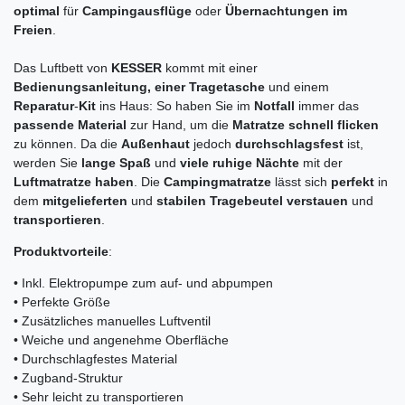
optimal
für
Campingausflüge
oder
Übernachtungen
im
Freien
.
Das Luftbett von
KESSER
kommt mit einer
Bedienungsanleitung, einer Tragetasche
und einem
Reparatur
-
Kit
ins Haus: So haben Sie im
Notfall
immer das
passende
Material
zur Hand, um die
Matratze
schnell
flicken
zu können. Da die
Außenhaut
jedoch
durchschlagsfest
ist,
werden Sie
lange
Spaß
und
viele
ruhige
Nächte
mit der
Luftmatratze
haben
. Die
Campingmatratze
lässt sich
perfekt
in
dem
mitgelieferten
und
stabilen
Tragebeutel
verstauen
und
transportieren
.
Produktvorteile
:
• Inkl. Elektropumpe zum auf- und abpumpen
• Perfekte Größe
• Zusätzliches manuelles Luftventil
• Weiche und angenehme Oberfläche
• Durchschlagfestes Material
• Zugband-Struktur
• Sehr leicht zu transportieren