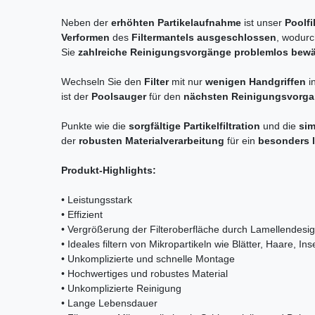
Neben der
erhöhten Partikelaufnahme
ist unser
Poolfi
Verformen
des
Filtermantels ausgeschlossen
, wodurc
Sie
zahlreiche Reinigungsvorgänge
problemlos bewä
Wechseln Sie den
Filter
mit nur
wenigen Handgriffen
i
ist der
Poolsauger
für den
nächsten Reinigungsvorg
Punkte wie die
sorgfältige Partikelfiltration
und die
sim
der
robusten Materialverarbeitung
für ein
besonders l
Produkt-Highlights:
• Leistungsstark
• Effizient
• Vergrößerung der Filteroberfläche durch Lamellendesi
• Ideales filtern von Mikropartikeln wie Blätter, Haare, I
• Unkomplizierte und schnelle Montage
• Hochwertiges und robustes Material
• Unkomplizierte Reinigung
• Lange Lebensdauer