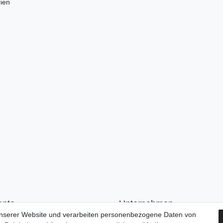
rien
onto
Unternehmen
unserer Website und verarbeiten personenbezogene Daten von
n
Kontakt