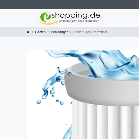
Garten
Poolsauger
Poolsauger Ersatzfilter