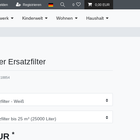
elden
Registrieren
0
0,00 EUR
werk
Kinderwelt
Wohnen
Haushalt
r Ersatzfilter
18854
*
EUR