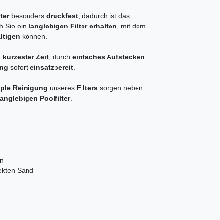
lter
besonders
druckfest
, dadurch ist das
h Sie ein
langlebigen Filter erhalten
, mit dem
ltigen
können.
n
kürzester Zeit
, durch
einfaches Aufstecken
ang
sofort
einsatzbereit
.
ple Reinigung
unseres
Filters
sorgen neben
anglebigen Poolfilter
.
gn
nsekten Sand