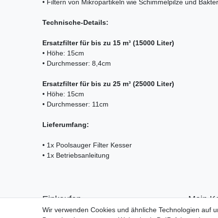
• Filtern von Mikropartikeln wie Schimmelpilze und Bakte
Technische-Details:
Ersatzfilter für bis zu 15 m³ (15000 Liter)
• Höhe: 15cm
• Durchmesser: 8,4cm
Ersatzfilter für bis zu 25 m³ (25000 Liter)
• Höhe: 15cm
• Durchmesser: 11cm
Lieferumfang:
• 1x Poolsauger Filter Kesser
• 1x Betriebsanleitung
Einkaufen
Mein K
Wir verwenden Cookies und ähnliche Technologien auf 
Zahlungsarten
Anmelde