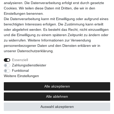
analysieren. Die Datenverarbeitung erfolgt erst durch gesetzte
Cookies. Wir teilen diese Daten mit Dritten, die wir in den
Einkaufen
Einstellungen benennen.
Zahlungsarten
Die Datenverarbeitung kann mit Einwilligung oder aufgrund eines
Versandarten & -kosten
berechtigten Interesses erfolgen. Die Zustimmung kann erteilt
Warenkorb
oder abgelehnt werden. Es besteht das Recht, nicht einzuwilligen
Kasse
und die Einwilligung zu einem späteren Zeitpunkt zu ändern oder
Widerrufsrecht
zu widerrufen. Weitere Informationen zur Verwendung
personenbezogener Daten und den Diensten erklären wir in
Mein Konto
unserer
Daten­schutz­erklärung
.
Anmelden
Registrieren
Essenziell
Zahlungsdienstleister
Unternehmen
Funktional
Kontakt
Weitere Einstellungen
AGB
Datenschutzerklärung
Alle akzeptieren
Impressum
Alle ablehnen
Newsletter
Auswahl akzeptieren