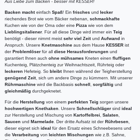
Aus Liebe zum Backen - besser mit KESSER!
Backen macht
einfach
Spaß
! Ein
frisches
und
lecker
riechendes Brot wie vom Bäcker nebenan,
schmackhafte
Kuchen wie von der Oma oder eine
Pizza
wie von dem
Lieblingsitaliener
. Für all diese Dinge wird immer ein
Teig
benötigt - dieser nimmt meist
sehr viel Zeit
und
Aufwand
in
Anspruch. Unsere
Knetmaschine
aus dem Hause
KESSER
ist
der
Problemlöser
für all
diese
Herausforderungen
und
garantiert Ihnen auch
ohne mühsames
Kneten einen
fluffigen
Kuchenteig, Plätzchenteig zur Weihnachtszeit, Rührteig oder
leckeren
Hefeteig. So
bleibt
Ihnen während der Teigherstellung
genügend Zeit
, sich um andere Dinge zu kümmern. Mit unserer
Rührmaschine
wird die Backbasis
schnell
,
sorgfältig
und
gleichmäßig
durchgeknetet.
Für die
Herstellung
von einem
perfekten
Teig
sorgen unsere
hochwertigen Knethaken
. Unsere
Schnellschläger
sind
ideal
zur Herstellung und Mischung von
Kartoffelbrei
,
Salaten
,
Saucen
und
Marmelade
. Der dritte Aufsatz ist der
Rührbesen
,
dieser eignet sich
ideal
für den Ersatz eines Schneebesens und
die
Verarbeitung
von
leichten Mischungen
wie z.B. Sahne,