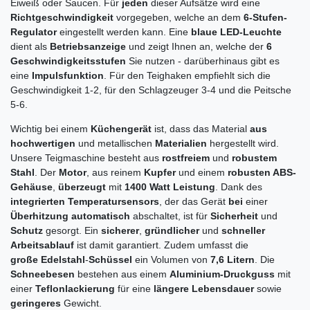
Eiweiß oder Saucen. Für
jeden
dieser Aufsätze wird eine
Richtgeschwindigkeit
vorgegeben, welche an dem
6-Stufen-
Regulator
eingestellt werden kann. Eine
blaue LED-Leuchte
dient als
Betriebsanzeige
und zeigt Ihnen an, welche der
6
Geschwindigkeitsstufen
Sie nutzen - darüberhinaus gibt es
eine
Impulsfunktion
. Für den Teighaken empfiehlt sich die
Geschwindigkeit 1-2, für den Schlagzeuger 3-4 und die Peitsche
5-6.
Wichtig bei einem
Küchengerät
ist, dass das Material
aus
hochwertigen
und metallischen
Materialien
hergestellt wird.
Unsere Teigmaschine besteht aus
rostfreiem
und
robustem
Stahl
. Der
Motor
, aus reinem
Kupfer
und einem
robusten ABS-
Gehäuse
,
überzeugt
mit
1400 Watt
Leistung
. Dank des
integrierten
Temperatursensors
, der das Gerät
bei
einer
Überhitzung
automatisch
abschaltet, ist für
Sicherheit
und
Schutz
gesorgt. Ein
sicherer
,
gründlicher
und
schneller
Arbeitsablauf
ist damit garantiert. Zudem umfasst die
große
Edelstahl
-
Schüssel
ein Volumen von
7,6 Litern
. Die
Schneebesen
bestehen aus einem
Aluminium-Druckguss
mit
einer
Teflonlackierung
für eine
längere
Lebensdauer
sowie
geringeres
Gewicht.