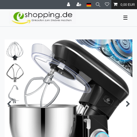
0,00 EUR
☰