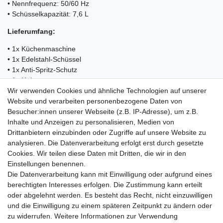
• Nennfrequenz: 50/60 Hz
• Schüsselkapazität: 7,6 L
Lieferumfang:
• 1x Küchenmaschine
• 1x Edelstahl-Schüssel
• 1x Anti-Spritz-Schutz
• 1x Haken
• 1x Rührstab (Schneebesen)
Wir verwenden Cookies und ähnliche Technologien auf unserer
• 1x Schlager
Website und verarbeiten personenbezogene Daten von
• 1x Bedienungsanleitung
Besucher:innen unserer Webseite (z.B. IP-Adresse), um z.B.
Inhalte und Anzeigen zu personalisieren, Medien von
Drittanbietern einzubinden oder Zugriffe auf unsere Website zu
analysieren. Die Datenverarbeitung erfolgt erst durch gesetzte
Cookies. Wir teilen diese Daten mit Dritten, die wir in den
Einkaufen
Einstellungen benennen.
Zahlungsarten
Die Datenverarbeitung kann mit Einwilligung oder aufgrund eines
Versandarten & -kosten
berechtigten Interesses erfolgen. Die Zustimmung kann erteilt
Warenkorb
oder abgelehnt werden. Es besteht das Recht, nicht einzuwilligen
Kasse
und die Einwilligung zu einem späteren Zeitpunkt zu ändern oder
Widerrufsrecht
zu widerrufen. Weitere Informationen zur Verwendung