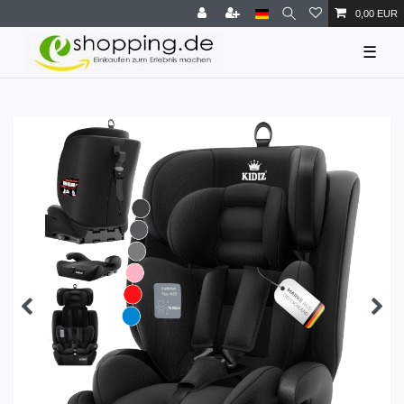
0,00 EUR
☰