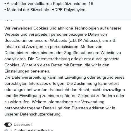
• Anzahl der verstellbaren Kopfstützenstufen: 16
• Material der Sitzschale: HDPE-Polyethylen
Lieferumfang:
Wir verwenden Cookies und ähnliche Technologien auf unserer
• 1x Kinderautositz KIDIZ
Website und verarbeiten personenbezogene Daten von
• 1x Bedienungsanleitung
Besucher:innen unserer Webseite (z.B. IP-Adresse), um z.B.
Inhalte und Anzeigen zu personalisieren, Medien von
Drittanbietern einzubinden oder Zugriffe auf unsere Website zu
analysieren. Die Datenverarbeitung erfolgt erst durch gesetzte
Cookies. Wir teilen diese Daten mit Dritten, die wir in den
Einkaufen
Einstellungen benennen.
Zahlungsarten
Die Datenverarbeitung kann mit Einwilligung oder aufgrund eines
Versandarten & -kosten
berechtigten Interesses erfolgen. Die Zustimmung kann erteilt
Warenkorb
oder abgelehnt werden. Es besteht das Recht, nicht einzuwilligen
Kasse
und die Einwilligung zu einem späteren Zeitpunkt zu ändern oder
Widerrufsrecht
zu widerrufen. Weitere Informationen zur Verwendung
personenbezogener Daten und den Diensten erklären wir in
Mein Konto
unserer
Daten­schutz­erklärung
.
Anmelden
Registrieren
Essenziell
Zahlungsdienstleister