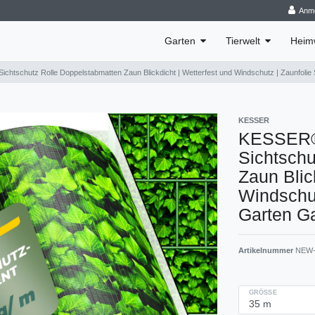
Anm
Garten
Tierwelt
Heim
chtschutz Rolle Doppelstabmatten Zaun Blickdicht | Wetterfest und Windschutz | Zaunfolie
KESSER
KESSER® 
Sichtschu
Zaun Blic
Windschut
Garten G
Artikelnummer
NEW-
GRÖSSE