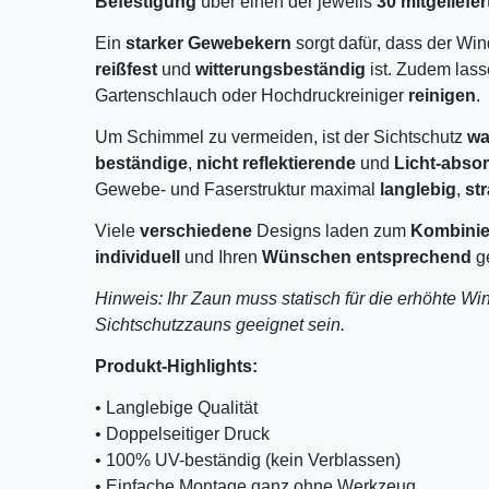
Befestigung
über einen der jeweils
30 mitgeliefe
Ein
starker
Gewebekern
sorgt dafür, dass der W
reißfest
und
witterungsbeständig
ist. Zudem lass
Gartenschlauch oder Hochdruckreiniger
reinigen
.
Um Schimmel zu vermeiden, ist der Sichtschutz
wa
beständige
,
nicht reflektierende
und
Licht-abso
Gewebe- und Faserstruktur maximal
langlebig
,
st
Viele
verschiedene
Designs laden zum
Kombinie
individuell
und Ihren
Wünschen
entsprechend
ge
Hinweis: Ihr Zaun muss statisch für die erhöhte W
Sichtschutzzauns geeignet sein.
Produkt-Highlights:
• Langlebige Qualität
• Doppelseitiger Druck
• 100% UV-beständig (kein Verblassen)
• Einfache Montage ganz ohne Werkzeug