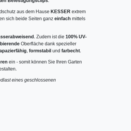
rten Befestigungsclips
.
indschutz aus dem Hause
KESSER
extrem
en sich beide Seiten ganz
einfach
mittels
sserabweisend
. Zudem ist die
100% UV-
rbierende
Oberfläche dank spezieller
rapazierfähig
,
formstabil
und
farbecht
.
ren
ein - somit können Sie Ihren Garten
stalten.
indlast eines geschlossenen