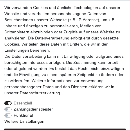
• 1x Sicherheitsgeschirr
Wir verwenden Cookies und ähnliche Technologien auf unserer
• 1x abnehmbare Warnfahne
Website und verarbeiten personenbezogene Daten von
• 1x Montageanleitung
Besucher:innen unserer Webseite (z.B. IP-Adresse), um z.B.
Inhalte und Anzeigen zu personalisieren, Medien von
Drittanbietern einzubinden oder Zugriffe auf unsere Website zu
analysieren. Die Datenverarbeitung erfolgt erst durch gesetzte
Cookies. Wir teilen diese Daten mit Dritten, die wir in den
Einkaufen
Einstellungen benennen.
Zahlungsarten
Die Datenverarbeitung kann mit Einwilligung oder aufgrund eines
Versandarten & -kosten
berechtigten Interesses erfolgen. Die Zustimmung kann erteilt
Warenkorb
oder abgelehnt werden. Es besteht das Recht, nicht einzuwilligen
Kasse
und die Einwilligung zu einem späteren Zeitpunkt zu ändern oder
Widerrufsrecht
zu widerrufen. Weitere Informationen zur Verwendung
personenbezogener Daten und den Diensten erklären wir in
Mein Konto
unserer
Daten­schutz­erklärung
.
Anmelden
Registrieren
Essenziell
Zahlungsdienstleister
Unternehmen
Funktional
Kontakt
Weitere Einstellungen
AGB