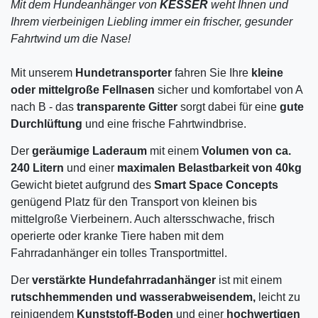
Mit dem Hundeanhänger von
KESSER
weht Ihnen und
Ihrem vierbeinigen Liebling immer ein frischer, gesunder
Fahrtwind um die Nase!
Mit unserem
Hundetransporter
fahren Sie Ihre
kleine
oder mittelgroße Fellnasen
sicher und komfortabel von A
nach B - das
transparente Gitter
sorgt dabei für eine
gute
Durchlüftung
und eine frische Fahrtwindbrise.
Der
geräumige Laderaum
mit einem
Volumen von ca.
240 Litern
und einer
maximalen Belastbarkeit von 40kg
Gewicht bietet aufgrund des
Smart Space Concepts
genügend Platz für den Transport von kleinen bis
mittelgroße Vierbeinern. Auch altersschwache, frisch
operierte oder kranke Tiere haben mit dem
Fahrradanhänger ein tolles Transportmittel.
Der
verstärkte Hundefahrradanhänger
ist mit einem
rutschhemmenden und wasserabweisendem,
leicht zu
reinigendem
Kunststoff-Boden
und einer
hochwertigen