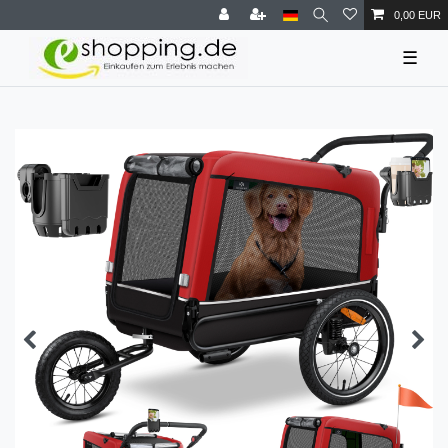
0,00 EUR
☰