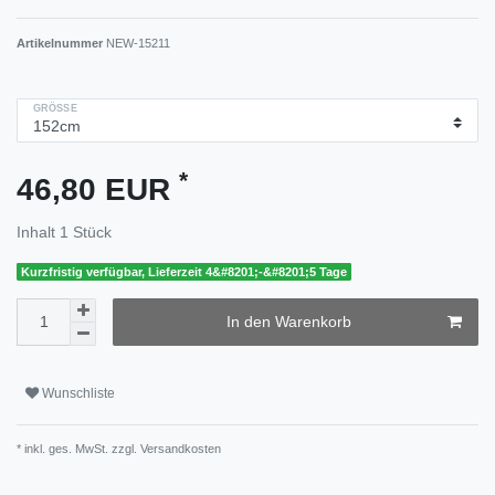
Artikelnummer
NEW-15211
GRÖSSE
*
46,80 EUR
Inhalt
1
Stück
Kurzfristig verfügbar, Lieferzeit 4&#8201;-&#8201;5 Tage
In den Warenkorb
Wunschliste
* inkl. ges. MwSt. zzgl.
Versandkosten