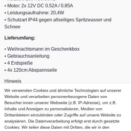
• Motor: 2x 12V DC 0.52A / 0.85A
• Leistungsaufnahme: 20,4W
• Schutzart IP44 gegen allseitiges Spritzwasser und
Schnee
Lieferumfang:
• Weihnachtsmann im Geschenkbox
• Gebrauchsanleitung
• 4 Erdspieße
• 4x 120cm Abspannseile
Hinweis
Um die aufrechte Haltung der Figur zu gewährleisten,
Wir verwenden Cookies und ähnliche Technologien auf unserer
muss die Pumpe permanent Luft durchblasen. Sie müsste
Website und verarbeiten personenbezogene Daten von
daher ständig am Stromnetz angeschlossen sein.
Besucher:innen unserer Webseite (z.B. IP-Adresse), um z.B.
Inhalte und Anzeigen zu personalisieren, Medien von
Drittanbietern einzubinden oder Zugriffe auf unsere Website zu
analysieren. Die Datenverarbeitung erfolgt erst durch gesetzte
Cookies. Wir teilen diese Daten mit Dritten, die wir in den
Einkaufen