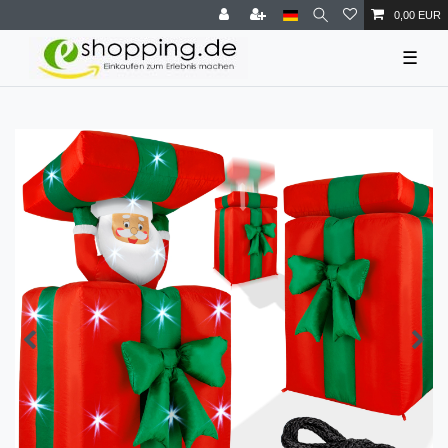
0,00 EUR
☰