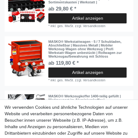
Sortimentskasten | Werkstatt |
ab 29,80 € *
Artikel anzeigen
*
inkl. ges. MwSt.
zzgl.
Versandkosten
MASKO® Werkstattwagen - 5 / 7 Schubladen,
Abschließbar | Massives Metall | Mobiler
Werkzeug-Wagen ohne Werkzeug | Profi
Werkstatt-Wagen unbestückt | Rollwagen zur
Werkzeugaufbewahrung mit Schloss
ab 119,80 € *
Artikel anzeigen
*
inkl. ges. MwSt.
zzgl.
Versandkosten
MASKO® Werkzeugkoffer 1400-teilig gefüllt |
Werkzeugset im Aluminiumkoffer |
Werkzeugkasten mit Rollen | Werkzeugkiste
Wir verwenden Cookies und ähnliche Technologien auf unserer
Haushalt, Haus, Hobby, KFZ | Trolley-Funktion |
Profi Werkzeugwagen Handwerkzeug
Website und verarbeiten personenbezogene Daten von
ab 89,80 € *
Besucher:innen unserer Webseite (z.B. IP-Adresse), um z.B.
Inhalte und Anzeigen zu personalisieren, Medien von
Artikel anzeigen
Drittanbietern einzubinden oder Zugriffe auf unsere Website zu
*
inkl. ges. MwSt.
zzgl.
Versandkosten