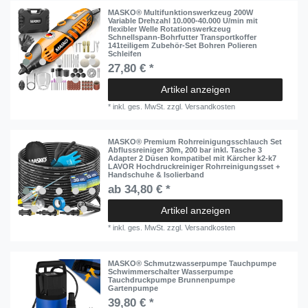
MASKO® Multifunktionswerkzeug 200W
Variable Drehzahl 10.000-40.000 U/min mit
flexibler Welle Rotationswerkzeug
Schnellspann-Bohrfutter Transportkoffer
141teiligem Zubehör-Set Bohren Polieren
Schleifen
27,80 € *
Artikel anzeigen
*
inkl. ges. MwSt.
zzgl.
Versandkosten
MASKO® Premium Rohrreinigungsschlauch Set
Abflussreiniger 30m, 200 bar inkl. Tasche 3
Adapter 2 Düsen kompatibel mit Kärcher k2-k7
LAVOR Hochdruckreiniger Rohrreinigungsset +
Handschuhe & Isolierband
ab 34,80 € *
Artikel anzeigen
*
inkl. ges. MwSt.
zzgl.
Versandkosten
MASKO® Schmutzwasserpumpe Tauchpumpe
Schwimmerschalter Wasserpumpe
Tauchdruckpumpe Brunnenpumpe
Gartenpumpe
39,80 € *