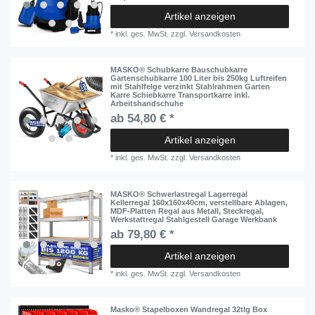
Artikel anzeigen
*
inkl. ges. MwSt.
zzgl.
Versandkosten
MASKO® Schubkarre Bauschubkarre
Gartenschubkarre 100 Liter bis 250kg Luftreifen
mit Stahlfelge verzinkt Stahlrahmen Garten
Karre Schiebkarre Transportkarre inkl.
Arbeitshandschuhe
ab 54,80 € *
Artikel anzeigen
*
inkl. ges. MwSt.
zzgl.
Versandkosten
MASKO® Schwerlastregal Lagerregal
Kellerregal 160x160x40cm, verstellbare Ablagen,
MDF-Platten Regal aus Metall, Steckregal,
Werkstattregal Stahlgestell Garage Werkbank
ab 79,80 € *
Artikel anzeigen
*
inkl. ges. MwSt.
zzgl.
Versandkosten
Masko® Stapelboxen Wandregal 32tlg Box