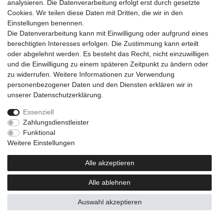
analysieren. Die Datenverarbeitung erfolgt erst durch gesetzte
Cookies. Wir teilen diese Daten mit Dritten, die wir in den
Einkaufen
Einstellungen benennen.
Zahlungsarten
Die Datenverarbeitung kann mit Einwilligung oder aufgrund eines
Versandarten & -kosten
berechtigten Interesses erfolgen. Die Zustimmung kann erteilt
Warenkorb
oder abgelehnt werden. Es besteht das Recht, nicht einzuwilligen
Kasse
und die Einwilligung zu einem späteren Zeitpunkt zu ändern oder
Widerrufsrecht
zu widerrufen. Weitere Informationen zur Verwendung
personenbezogener Daten und den Diensten erklären wir in
Mein Konto
unserer
Daten­schutz­erklärung
.
Anmelden
Registrieren
Essenziell
Zahlungsdienstleister
Unternehmen
Funktional
Kontakt
Weitere Einstellungen
AGB
Datenschutzerklärung
Alle akzeptieren
Impressum
Alle ablehnen
Newsletter
Auswahl akzeptieren