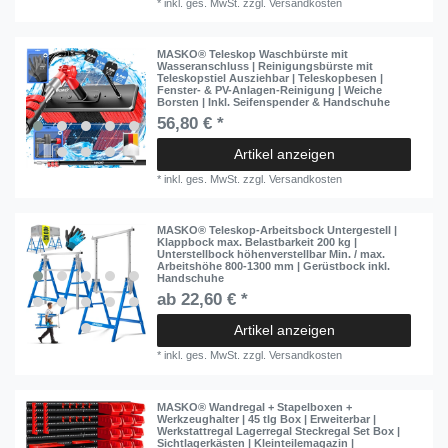
*
inkl. ges. MwSt.
zzgl.
Versandkosten
MASKO® Teleskop Waschbürste mit
Wasseranschluss | Reinigungsbürste mit
Teleskopstiel Ausziehbar | Teleskopbesen |
Fenster- & PV-Anlagen-Reinigung | Weiche
Borsten | Inkl. Seifenspender & Handschuhe
56,80 € *
Artikel anzeigen
*
inkl. ges. MwSt.
zzgl.
Versandkosten
MASKO® Teleskop-Arbeitsbock Untergestell |
Klappbock max. Belastbarkeit 200 kg |
Unterstellbock höhenverstellbar Min. / max.
Arbeitshöhe 800-1300 mm | Gerüstbock inkl.
Handschuhe
ab 22,60 € *
Artikel anzeigen
*
inkl. ges. MwSt.
zzgl.
Versandkosten
MASKO® Wandregal + Stapelboxen +
Werkzeughalter | 45 tlg Box | Erweiterbar |
Werkstattregal Lagerregal Steckregal Set Box |
Sichtlagerkästen | Kleinteilemagazin |