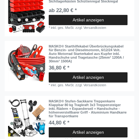
Sichtlagerkästen Schüttenregal Steckregal
ab 22,80 € *
Artikel anzeigen
*
inkl. ges. MwSt.
zzgl.
Versandkosten
MASKO® Starthilfekabel Überbrückungskabel
für Benzin- und Dieselmotoren, 6/12/24 Volt.
Auto Motorrad Starterkabel aus Kupfer inkl.
Handschuhe und Tragetasche (25mm² 1200A /
30mm² 1500A)
36,80 € *
Artikel anzeigen
*
inkl. ges. MwSt.
zzgl.
Versandkosten
MASKO® Stufen-Sackkarre Treppenkarre
Klappbar 80 kg Tragkraft 3x3 Treppensteiger
inkl. Rädern + Expanderseil + Handschuhe -
höhenverstellbarer Griff - Aluminium Handkarre
für Transportkarre
44,80 € *
Artikel anzeigen