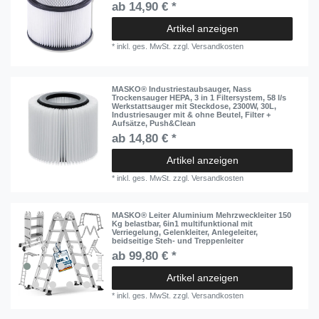
ab 14,90 € *
Artikel anzeigen
*
inkl. ges. MwSt.
zzgl.
Versandkosten
MASKO® Industriestaubsauger, Nass
Trockensauger HEPA, 3 in 1 Filtersystem, 58 l/s
Werkstattsauger mit Steckdose, 2300W, 30L,
Industriesauger mit & ohne Beutel, Filter +
Aufsätze, Push&Clean
ab 14,80 € *
Artikel anzeigen
*
inkl. ges. MwSt.
zzgl.
Versandkosten
MASKO® Leiter Aluminium Mehrzweckleiter 150
Kg belastbar, 6in1 multifunktional mit
Verriegelung, Gelenkleiter, Anlegeleiter,
beidseitige Steh- und Treppenleiter
ab 99,80 € *
Artikel anzeigen
*
inkl. ges. MwSt.
zzgl.
Versandkosten