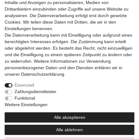
Inhalte und Anzeigen zu personalisieren, Medien von
Drittanbietern einzubinden oder Zugriffe auf unsere Website zu
analysieren. Die Datenverarbeitung erfolgt erst durch gesetzte
Cookies. Wir teilen diese Daten mit Dritten, die wir in den
Einkaufen
Einstellungen benennen.
Zahlungsarten
Die Datenverarbeitung kann mit Einwilligung oder aufgrund eines
Versandarten & -kosten
berechtigten Interesses erfolgen. Die Zustimmung kann erteilt
Warenkorb
oder abgelehnt werden. Es besteht das Recht, nicht einzuwilligen
Kasse
und die Einwilligung zu einem späteren Zeitpunkt zu ändern oder
Widerrufsrecht
zu widerrufen. Weitere Informationen zur Verwendung
personenbezogener Daten und den Diensten erklären wir in
Mein Konto
unserer
Daten­schutz­erklärung
.
Anmelden
Registrieren
Essenziell
Zahlungsdienstleister
Unternehmen
Funktional
Kontakt
Weitere Einstellungen
AGB
Datenschutzerklärung
Alle akzeptieren
Impressum
Alle ablehnen
Newsletter