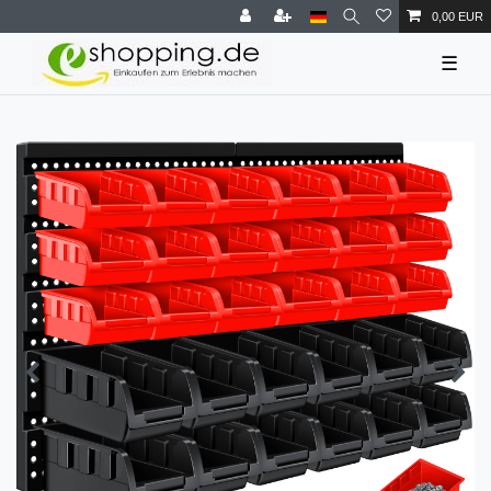
0,00 EUR
☰