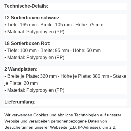
Technische-Details:
12 Sortierboxen schwarz:
• Tiefe: 165 mm - Breite: 105 mm - Höhe: 75 mm
• Material: Polypropylen (PP)
18 Sortierboxen Rot:
• Tiefe: 100 mm - Breite: 95 mm - Höhe: 50 mm
• Material: Polypropylen (PP)
2 Wandplatten:
• Breite je Platte: 320 mm - Höhe je Platte: 380 mm - Stärke
je Platte: 20 mm
• Material: Polypropylen (PP)
Lieferumfang:
• 30x Stapelboxen
mit Etikettenfach (12 x schwarz / 18 x rot)
Wir verwenden Cookies und ähnliche Technologien auf unserer
• 2x Wandplatten
Website und verarbeiten personenbezogene Daten von
• 1x Betriebsanleitung
Besucher:innen unserer Webseite (z.B. IP-Adresse), um z.B.