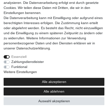
analysieren. Die Datenverarbeitung erfolgt erst durch gesetzte
Cookies. Wir teilen diese Daten mit Dritten, die wir in den
Einkaufen
Einstellungen benennen.
Zahlungsarten
Die Datenverarbeitung kann mit Einwilligung oder aufgrund eines
Versandarten & -kosten
berechtigten Interesses erfolgen. Die Zustimmung kann erteilt
Warenkorb
oder abgelehnt werden. Es besteht das Recht, nicht einzuwilligen
Kasse
und die Einwilligung zu einem späteren Zeitpunkt zu ändern oder
Widerrufsrecht
zu widerrufen. Weitere Informationen zur Verwendung
personenbezogener Daten und den Diensten erklären wir in
Mein Konto
unserer
Daten­schutz­erklärung
.
Anmelden
Registrieren
Essenziell
Zahlungsdienstleister
Unternehmen
Funktional
Kontakt
Weitere Einstellungen
AGB
Datenschutzerklärung
Alle akzeptieren
Impressum
Alle ablehnen
Newsletter
Auswahl akzeptieren