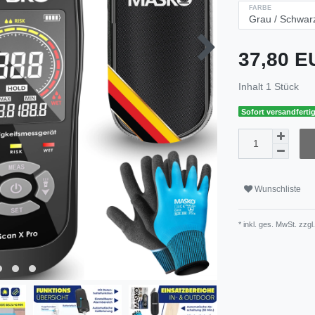
FARBE
37,80 
Inhalt
1
Stück
Sofort versandfertig
Wunschliste
* inkl. ges. MwSt. zzgl.