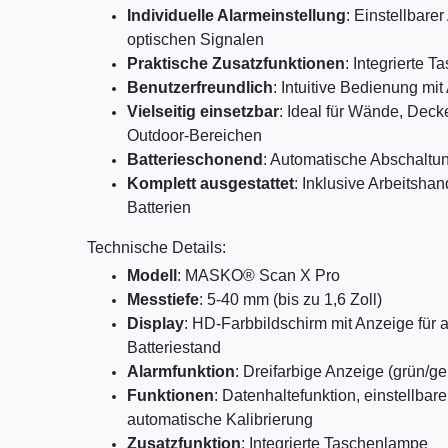
Individuelle Alarmeinstellung
: Einstellbare
optischen Signalen
Praktische Zusatzfunktionen
: Integrierte 
Benutzerfreundlich
: Intuitive Bedienung mit
Vielseitig einsetzbar
: Ideal für Wände, Dec
Outdoor-Bereichen
Batterieschonend
: Automatische Abschaltu
Komplett ausgestattet
: Inklusive Arbeitsh
Batterien
Technische Details:
Modell
: MASKO® Scan X Pro
Messtiefe
: 5-40 mm (bis zu 1,6 Zoll)
Display
: HD-Farbbildschirm mit Anzeige für 
Batteriestand
Alarmfunktion
: Dreifarbige Anzeige (grün/ge
Funktionen
: Datenhaltefunktion, einstellba
automatische Kalibrierung
Zusatzfunktion
: Integrierte Taschenlampe