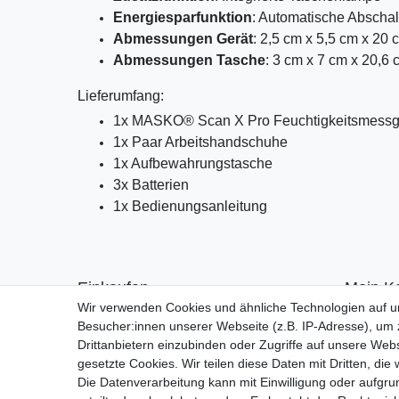
Energiesparfunktion
: Automatische Abscha
Abmessungen Gerät
: 2,5 cm x 5,5 cm x 20
Abmessungen Tasche
: 3 cm x 7 cm x 20,6
Lieferumfang:
1x MASKO® Scan X Pro Feuchtigkeitsmessg
1x Paar Arbeitshandschuhe
1x Aufbewahrungstasche
3x Batterien
1x Bedienungsanleitung
Einkaufen
Mein K
Wir verwenden Cookies und ähnliche Technologien auf 
Zahlungsarten
Anmelde
Besucher:innen unserer Webseite (z.B. IP-Adresse), um z
Versandarten & -kosten
Registrie
Drittanbietern einzubinden oder Zugriffe auf unsere Webs
Warenkorb
gesetzte Cookies. Wir teilen diese Daten mit Dritten, die
Kasse
Die Datenverarbeitung kann mit Einwilligung oder aufgru
Widerrufsrecht