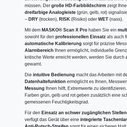
müssen. Der
große HD-Farbbildschirm
zeigt Ihne
dreifarbige Analogleiste
(grün, gelb, rot) signalis
–
DRY
(trocken),
RISK
(Risiko) oder
WET
(nass).
Mit dem
MASKO® Scan X Pro
haben Sie ein
mult
sowohl für den
professionellen Einsatz
als auch f
automatische Kalibrierung
sorgt für präzise Mes
Alarmbereich
Ihnen ermöglicht, individuelle Gre
kritische Werte erreicht werden, werden Sie durch
gewarnt.
Die
intuitive Bedienung
macht das Arbeiten mit d
Datenhaltefunktion
ermöglicht es Ihnen, Messwer
Messung
Ihnen hilft, Extremwerte zu identifizieren
Farben grün, gelb und rot geben zusätzlich eine s
gemessenen Feuchtigkeitsgrad.
Für den
Einsatz an schwer zugänglichen Stellen
verfügt das Gerät über eine
integrierte Taschenl
Anti-Rutsch-Streifen
sorgt für einen sicheren Hal