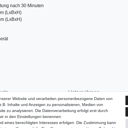
ltung nach 30 Minuten
 cm (LxBxH)
 cm (LxBxH)
erät
onto
Unternehmen
unserer Website und verarbeiten personenbezogene Daten von
n
Kontakt
.B. Inhalte und Anzeigen zu personalisieren, Medien von
ren
AGB
ite zu analysieren. Die Datenverarbeitung erfolgt erst durch
Datenschutzerklärung
 wir in den Einstellungen benennen.
Impressum
nd eines berechtigten Interesses erfolgen. Die Zustimmung kann