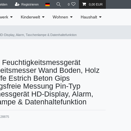
elden
Registrieren
0
0,00 EUR
werk
Kinderwelt
Wohnen
Haushalt
-Display, Alarm, Taschenlampe & Datenhaltefunktion
euchtigkeitsmessgerät
keitsmesser Wand Boden, Holz
fe Estrich Beton Gips
gsfreie Messung Pin-Typ
essgerät HD-Display, Alarm,
ampe & Datenhaltefunktion
28875