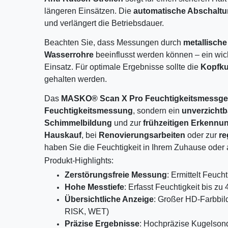
längeren Einsätzen. Die
automatische Abschaltu
und verlängert die Betriebsdauer.
Beachten Sie, dass Messungen durch
metallisch
Wasserrohre
beeinflusst werden können – ein wich
Einsatz. Für optimale Ergebnisse sollte die
Kopfku
gehalten werden.
Das
MASKO® Scan X Pro Feuchtigkeitsmessge
Feuchtigkeitsmessung
, sondern ein
unverzichtb
Schimmelbildung
und zur
frühzeitigen Erkenn
Hauskauf
, bei
Renovierungsarbeiten
oder zur
re
haben Sie die Feuchtigkeit in Ihrem Zuhause oder au
Produkt-Highlights:
Zerstörungsfreie Messung
: Ermittelt Feuc
Hohe Messtiefe
: Erfasst Feuchtigkeit bis zu 
Übersichtliche Anzeige
: Großer HD-Farbbild
RISK, WET)
Präzise Ergebnisse
: Hochpräzise Kugelson