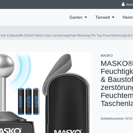
Anm
Garten
Tierwelt
Heim
z & Baustoffe Estrich Beton Gips zerstörungsfreie Messung Pin-Typ Feuchtemessgerät HD
MASKO
MASKO® F
Feuchtig
& Baustof
zerstörun
Feuchtem
Taschenl
Artikelnummer
NEW-