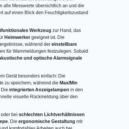
n alle Messwerte übersichtlich an und die
iert auf einen Blick den Feuchtigkeitszustand
ifunktionales Werkzeug
zur Hand, das
ür
Heimwerker
geeignet ist. Die
sergebnisse, während der
einstellbare
nzen für Warnmeldungen festzulegen. Sobald
akustische und optische Alarmsignale
em Gerät besonders einfach: Die
te zu speichern, während die
Max/Min
. Die
integrierten Anzeigelampen
in den
chnelle visuelle Rückmeldung über den
oder bei
schlechten Lichtverhältnissen
ampe
. Die
ergonomische Gestaltung
mit
t und komfortables Arbeiten auch bei