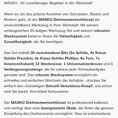
MASKO - Ihr zuverlässiger Begleiter in der Werkstatt!
Wenn es um das präzise Anziehen von Schrauben, Bolzen und
Muttern geht, ist der
MASKO Drehmomentschlüssel
ein
unverzichtbares Werkzeug in Ihrer Werkstatt. Mit seinem
umfangreichen 45-teiligen Werkzeug-Set und seinem
robusten
Stecksystem
bietet er Ihnen die
Vielseitigkeit
und
Zuverlässigkeit
, die Sie benötigen.
Das Set enthält
30 verschiedene Bits (5x Schlitz, 4x Kreuz-
Schlitz Prozidriv, 4x Kreuz-Schlitz Phillips, 8x Torx, 7x
Innensechskant)
12 Stecknüsse
,
1 Universalstecknuss
und
1
Verlängerungsstange
, die für nahezu jede Schraubaufgabe
gerüstet sind. Das
robuste Stecksystem
ermöglicht ein
schnelles und einfaches Wechseln der Aufsätze - drücken Sie
einfach den rückseitigen
Schnell-Verschluss-Knopf
, und schon
sind Sie bereit, Ihre Arbeit fortzusetzen.
Der
MASKO Drehmomentschlüssel
ist professionell kalibriert
und verfügt über eine
lasergravierte Skala
, die Ihnen die genaue
Einstellung des Drehmoments ermöglicht. Dies ist entscheidend,