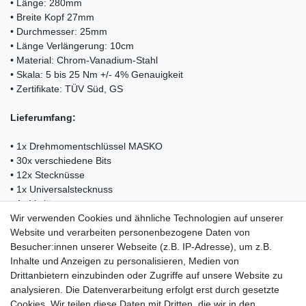
• Länge: 280mm
• Breite Kopf 27mm
• Durchmesser: 25mm
• Länge Verlängerung: 10cm
• Material: Chrom-Vanadium-Stahl
• Skala: 5 bis 25 Nm +/- 4% Genauigkeit
• Zertifikate: TÜV Süd, GS
Lieferumfang:
• 1x Drehmomentschlüssel MASKO
• 30x verschiedene Bits
• 12x Stecknüsse
• 1x Universalstecknuss
• 1x Verlängerungsstange
• 1x Tragebox
Wir verwenden Cookies und ähnliche Technologien auf unserer
• 1x Paar Arbeitshandschuhe
Website und verarbeiten personenbezogene Daten von
• 1x Gebrauchsanleitung
Besucher:innen unserer Webseite (z.B. IP-Adresse), um z.B.
Inhalte und Anzeigen zu personalisieren, Medien von
Drittanbietern einzubinden oder Zugriffe auf unsere Website zu
analysieren. Die Datenverarbeitung erfolgt erst durch gesetzte
Cookies. Wir teilen diese Daten mit Dritten, die wir in den