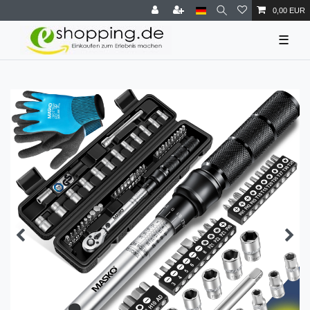
0,00 EUR
☰