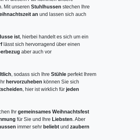
n. Mit unseren
Stuhlhussen
stechen Ihre
ihnachtszeit an
und lassen sich auch
Husse ist
, hierbei handelt es sich um ein
rf
lässt sich hervorragend über einen
erbezug
aber auch vor
ltlich
, sodass sich Ihre
Stühle
perfekt Ihrem
ehr
hervorzuheben
können Sie sich
tscheiden
, hier ist wirklich für
jeden
hen Ihr
gemeinsames Weihnachtsfest
timmung
für Sie und Ihre
Liebsten
. Aber
hussen
immer sehr
beliebt
und
zaubern