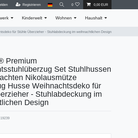
elden
Registrieren
0
0,00 EUR
werk
Kinderwelt
Wohnen
Haushalt
deko für Stühle Überzieher - Stuhlabdeckung im weihnachtlichen Design
 Premium
tsstuhlüberzug Set Stuhlhussen
nachten Nikolausmütze
ug Husse Weihnachtsdeko für
erzieher - Stuhlabdeckung im
tlichen Design
19239