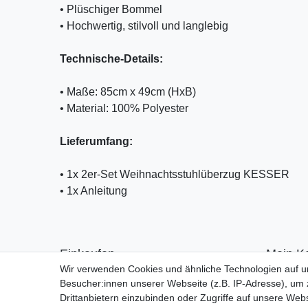
• Plüschiger Bommel
• Hochwertig, stilvoll und langlebig
Technische-Details:
• Maße: 85cm x 49cm (HxB)
• Material: 100% Polyester
Lieferumfang:
• 1x 2er-Set Weihnachtsstuhlüberzug KESSER
• 1x Anleitung
Einkaufen
Mein K
Wir verwenden Cookies und ähnliche Technologien auf 
Zahlungsarten
Anmelde
Besucher:innen unserer Webseite (z.B. IP-Adresse), um z
Versandarten & -kosten
Registrie
Drittanbietern einzubinden oder Zugriffe auf unsere Webs
Warenkorb