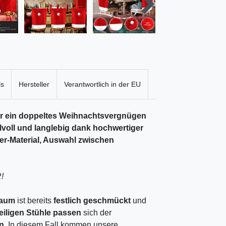
ls
Hersteller
Verantwortlich in der EU
r ein doppeltes Weihnachtsvergnügen
lvoll und langlebig dank hochwertiger
er-Material, Auswahl zwischen
!
baum
ist bereits
festlich geschmückt
und
eiligen Stühle passen
sich der
an
. In diesem Fall kommen unsere