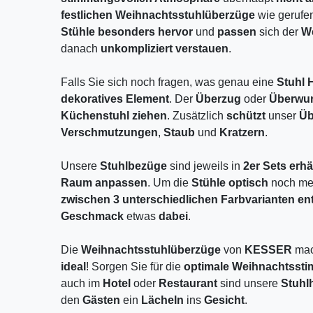
festlichen Weihnachtsstuhlüberzüge
wie gerufe
Stühle besonders hervor
und
passen
sich der
We
danach
unkompliziert verstauen
.
Falls Sie sich noch fragen, was genau eine
Stuhl 
dekoratives Element
. Der
Überzug
oder
Überwu
Küchenstuhl ziehen
. Zusätzlich
schützt
unser
Üb
Verschmutzungen
,
Staub
und
Kratzern
.
Unsere
Stuhlbezüge
sind jeweils in
2er Sets erhä
Raum anpassen
. Um die
Stühle optisch
noch m
zwischen 3 unterschiedlichen
Farbvarianten en
Geschmack
etwas
dabei
.
Die
Weihnachtsstuhlüberzüge
von
KESSER
mac
ideal
! Sorgen Sie für die
optimale Weihnachtss
auch im
Hotel
oder
Restaurant
sind unsere
Stuhl
den
Gästen
ein
Lächeln
ins
Gesicht
.