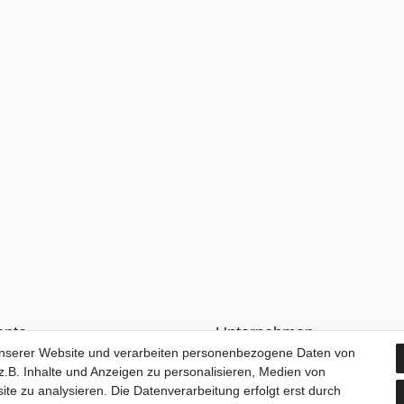
onto
Unternehmen
unserer Website und verarbeiten personenbezogene Daten von
n
Kontakt
.B. Inhalte und Anzeigen zu personalisieren, Medien von
ren
AGB
ite zu analysieren. Die Datenverarbeitung erfolgt erst durch
Datenschutzerklärung