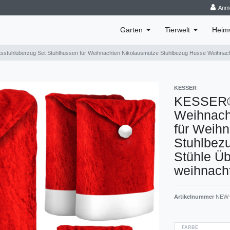
Anm
Garten
Tierwelt
Heim
uhlüberzug Set Stuhlhussen für Weihnachten Nikolausmütze Stuhlbezug Husse Weihnachts
KESSER
KESSER®
Weihnach
für Weih
Stuhlbez
Stühle Üb
weihnach
Artikelnummer
NEW-
FARBE