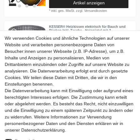
Artikel anzeigen
*
inkl. ges. MwSt.
zzgl.
Versandkosten
KESSER® Heizkissen elektrisch für Bauch und
Rücken Inkl. Tasche - Heizgürtel mit 3
Temperaturstufen & Abschaltautomatik -
Wir verwenden Cookies und ähnliche Technologien auf unserer
Wärmegürtel mit verstellbarem Band und
Klettverschluss
Website und verarbeiten personenbezogene Daten von
34,80 € *
Besucher:innen unserer Webseite (z.B. IP-Adresse), um z.B.
Inhalte und Anzeigen zu personalisieren, Medien von
Artikel anzeigen
Drittanbietern einzubinden oder Zugriffe auf unsere Website zu
*
inkl. ges. MwSt.
zzgl.
Versandkosten
analysieren. Die Datenverarbeitung erfolgt erst durch gesetzte
Cookies. Wir teilen diese Daten mit Dritten, die wir in den
Einkaufen
Einstellungen benennen.
Zahlungsarten
Die Datenverarbeitung kann mit Einwilligung oder aufgrund eines
Versandarten & -kosten
berechtigten Interesses erfolgen. Die Zustimmung kann erteilt
Warenkorb
oder abgelehnt werden. Es besteht das Recht, nicht einzuwilligen
Kasse
und die Einwilligung zu einem späteren Zeitpunkt zu ändern oder
Widerrufsrecht
zu widerrufen. Weitere Informationen zur Verwendung
personenbezogener Daten und den Diensten erklären wir in
Mein Konto
unserer
Daten­schutz­erklärung
.
Anmelden
Registrieren