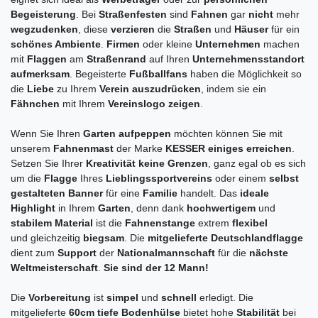
Begeisterung
. Bei
Straßenfesten
sind
Fahnen
gar
nicht
mehr
wegzudenken
, diese
verzieren
die
Straßen
und
Häuser
für ein
schönes Ambiente
.
Firmen
oder kleine
Unternehmen
machen
mit
Flaggen
am
Straßenrand
auf Ihren
Unternehmensstandort
aufmerksam
. Begeisterte
Fußballfans
haben die Möglichkeit so
die
Liebe
zu Ihrem
Verein auszudrücken
, indem sie ein
Fähnchen
mit Ihrem
Vereinslogo
zeigen
.
Wenn Sie Ihren
Garten aufpeppen
möchten können Sie mit
unserem
Fahnenmast
der Marke
KESSER einiges erreichen
.
Setzen Sie Ihrer
Kreativität keine Grenzen
, ganz egal ob es sich
um die
Flagge
Ihres
Lieblingssportvereins
oder einem
selbst
gestalteten Banner
für eine
Familie
handelt. Das
ideale
Highlight
in Ihrem
Garten
, denn dank
hochwertigem
und
stabilem Material
ist die
Fahnenstange
extrem
flexibel
und gleichzeitig
biegsam
. Die
mitgelieferte Deutschlandflagge
dient zum
Support
der
Nationalmannschaft
für die
nächste
Weltmeisterschaft
.
Sie sind der 12 Mann!
Die
Vorbereitung
ist
simpel
und
schnell
erledigt. Die
mitgelieferte
60cm tiefe Bodenhülse
bietet hohe
Stabilität
bei