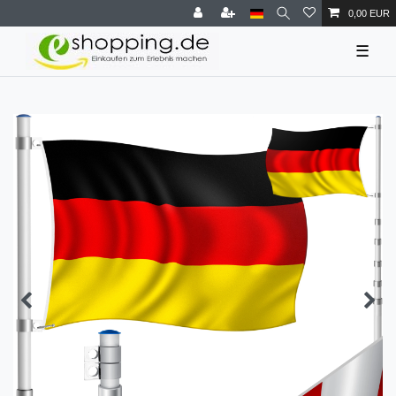
0,00 EUR
☰