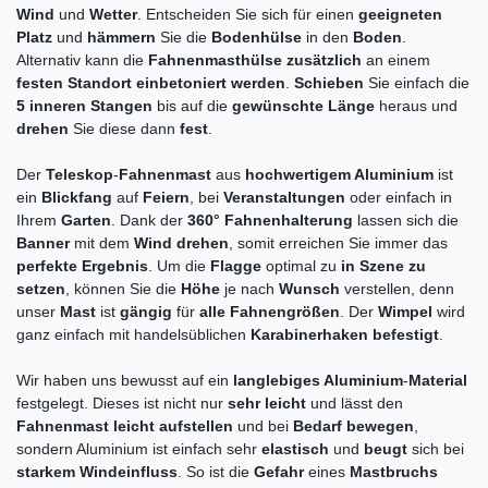
Wind
und
Wetter
. Entscheiden Sie sich für einen
geeigneten
Platz
und
hämmern
Sie die
Bodenhülse
in den
Boden
.
Alternativ kann die
Fahnenmasthülse zusätzlich
an einem
festen Standort einbetoniert werden
.
Schieben
Sie einfach die
5 inneren Stangen
bis auf die
gewünschte
Länge
heraus und
drehen
Sie diese dann
fest
.
Der
Teleskop
-
Fahnenmast
aus
hochwertigem Aluminium
ist
ein
Blickfang
auf
Feiern
, bei
Veranstaltungen
oder einfach in
Ihrem
Garten
. Dank der
360° Fahnenhalterung
lassen sich die
Banner
mit dem
Wind drehen
, somit erreichen Sie immer das
perfekte Ergebnis
. Um die
Flagge
optimal zu
in Szene zu
setzen
, können Sie die
Höhe
je nach
Wunsch
verstellen, denn
unser
Mast
ist
gängig
für
alle Fahnengrößen
. Der
Wimpel
wird
ganz einfach mit handelsüblichen
Karabinerhaken befestigt
.
Wir haben uns bewusst auf ein
langlebiges Aluminium
-
Material
festgelegt. Dieses ist nicht nur
sehr leicht
und lässt den
Fahnenmast leicht aufstellen
und bei
Bedarf bewegen
,
sondern Aluminium ist einfach sehr
elastisch
und
beugt
sich bei
starkem Windeinfluss
. So ist die
Gefahr
eines
Mastbruchs