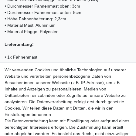
• Durchmesser Fahnenmast oben: 3cm
• Durchmesser Fahnenmast unten: 5cm
• Höhe Fahnenhalterung: 2,3cm
• Material Mast: Aluminium
• Material Flagge: Polyester
Lieferumfang:
• 1x Fahnenmast
• 1x Deutschlandfahne
• 1x Bodenhülse
Wir verwenden Cookies und ähnliche Technologien auf unserer
• 1x Fahnenhalterungen und Karabinerhaken
Website und verarbeiten personenbezogene Daten von
• 1x Montageanleitung
Besucher:innen unserer Webseite (z.B. IP-Adresse), um z.B.
Inhalte und Anzeigen zu personalisieren, Medien von
Drittanbietern einzubinden oder Zugriffe auf unsere Website zu
analysieren. Die Datenverarbeitung erfolgt erst durch gesetzte
Cookies. Wir teilen diese Daten mit Dritten, die wir in den
Einkaufen
Einstellungen benennen.
Zahlungsarten
Die Datenverarbeitung kann mit Einwilligung oder aufgrund eines
Versandarten & -kosten
berechtigten Interesses erfolgen. Die Zustimmung kann erteilt
Warenkorb
oder abgelehnt werden. Es besteht das Recht, nicht einzuwilligen