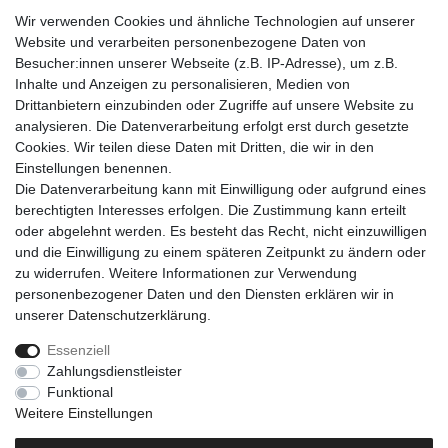
• 1x Ölradiator
Wir verwenden Cookies und ähnliche Technologien auf unserer
• 1x Fernbedienung
Website und verarbeiten personenbezogene Daten von
• 1x Betriebsanleitung
Besucher:innen unserer Webseite (z.B. IP-Adresse), um z.B.
Inhalte und Anzeigen zu personalisieren, Medien von
Drittanbietern einzubinden oder Zugriffe auf unsere Website zu
analysieren. Die Datenverarbeitung erfolgt erst durch gesetzte
Cookies. Wir teilen diese Daten mit Dritten, die wir in den
Einkaufen
Einstellungen benennen.
Zahlungsarten
Die Datenverarbeitung kann mit Einwilligung oder aufgrund eines
Versandarten & -kosten
berechtigten Interesses erfolgen. Die Zustimmung kann erteilt
Warenkorb
oder abgelehnt werden. Es besteht das Recht, nicht einzuwilligen
Kasse
und die Einwilligung zu einem späteren Zeitpunkt zu ändern oder
Widerrufsrecht
zu widerrufen. Weitere Informationen zur Verwendung
personenbezogener Daten und den Diensten erklären wir in
Mein Konto
unserer
Daten­schutz­erklärung
.
Anmelden
Registrieren
Essenziell
Zahlungsdienstleister
Unternehmen
Funktional
Kontakt
Weitere Einstellungen
AGB