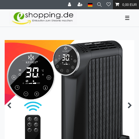
0,00 EUR
☰