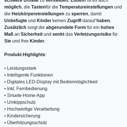
schwere
Unfälle
zu
vermeiden
.
Zudem
ist es auch
möglich
, die
Tasten
für die
Temperatureinstellungen
und
die
Heizkörpereinstellungen
zu
sperren
, damit
Unbefugte
und
Kinder
keinen
Zugriff
darauf
haben
.
Zusätzlich
sorgt die
abgerundete
Form
für ein
hohes
Maß
an
Sicherheit
und
senkt
das
Verletzungsrisiko
für
Sie
und Ihre
Kinder
.
Produkt
-
Highlights
:
• Leistungsstark
• Intelligente Funktionen
• Digitales LED-Display mit Bedienmöglichkeit
• Inkl. Fernbedienung
• Smarte-Home-App
• Umkippschutz
• Hochwertige Verarbeitung
• Kindersicherung
• Überhitzungsschutz