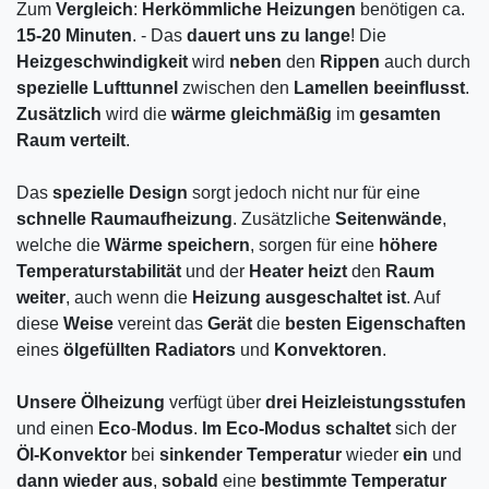
Zum
Vergleich
:
Herkömmliche
Heizungen
benötigen ca.
15-20 Minuten
. - Das
dauert
uns
zu
lange
! Die
Heizgeschwindigkeit
wird
neben
den
Rippen
auch durch
spezielle
Lufttunnel
zwischen den
Lamellen
beeinflusst
.
Zusätzlich
wird die
wärme
gleichmäßig
im
gesamten
Raum
verteilt
.
Das
spezielle
Design
sorgt jedoch nicht nur für eine
schnelle
Raumaufheizung
. Zusätzliche
Seitenwände
,
welche die
Wärme
speichern
, sorgen für eine
höhere
Temperaturstabilität
und der
Heater
heizt
den
Raum
weiter
, auch wenn die
Heizung
ausgeschaltet
ist
. Auf
diese
Weise
vereint das
Gerät
die
besten
Eigenschaften
eines
ölgefüllten
Radiators
und
Konvektoren
.
Unsere
Ölheizung
verfügt über
drei
Heizleistungsstufen
und einen
Eco
-
Modus
.
Im Eco-Modus
schaltet
sich der
Öl-Konvektor
bei
sinkender
Temperatur
wieder
ein
und
dann
wieder
aus
,
sobald
eine
bestimmte
Temperatur