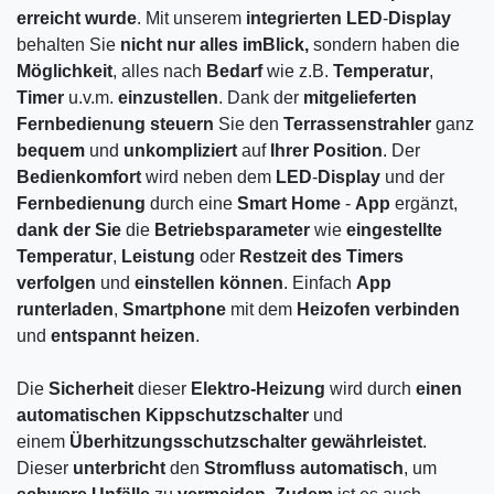
erreicht
wurde
. Mit unserem
integrierten
LED
-
Display
behalten Sie
nicht
nur
alles
im
Blick,
sondern haben die
Möglichkeit
, alles nach
Bedarf
wie z.B.
Temperatur
,
Timer
u.v.m.
einzustellen
. Dank der
mitgelieferten
Fernbedienung
steuern
Sie den
Terrassenstrahler
ganz
bequem
und
unkompliziert
auf
Ihrer
Position
. Der
Bedienkomfort
wird neben dem
LED
-
Display
und der
Fernbedienung
durch eine
Smart
Home
-
App
ergänzt,
dank
der
Sie
die
Betriebsparameter
wie
eingestellte
Temperatur
,
Leistung
oder
Restzeit
des
Timers
verfolgen
und
einstellen
können
. Einfach
App
runterladen
,
Smartphone
mit dem
Heizofen
verbinden
und
entspannt
heizen
.
Die
Sicherheit
dieser
Elektro-Heizung
wird durch
einen
automatischen
Kippschutzschalter
und
einem
Überhitzungsschutzschalter
gewährleistet
.
Dieser
unterbricht
den
Stromfluss
automatisch
, um