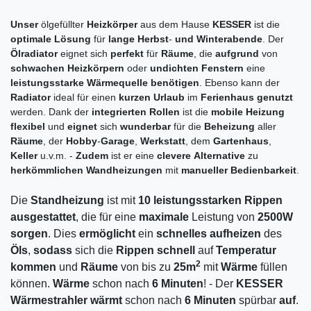
Unser
ölgefüllter
Heizkörper
aus dem Hause
KESSER
ist die
optimale
Lösung
für
lange
Herbst
-
und
Winterabende
. Der
Ölradiator
eignet sich
perfekt
für
Räume
, die
aufgrund
von
schwachen
Heizkörpern
oder
undichten
Fenstern
eine
leistungsstarke
Wärmequelle
benötigen
. Ebenso kann der
Radiator
ideal für einen
kurzen
Urlaub
im
Ferienhaus
genutzt
werden. Dank der
integrierten
Rollen
ist die
mobile
Heizung
flexibel
und
eignet
sich
wunderbar
für die
Beheizung
aller
Räume
, der
Hobby
-
Garage
,
Werkstatt
, dem
Gartenhaus
,
Keller
u.v.m. -
Zudem
ist er eine
clevere
Alternative
zu
herkömmlichen
Wandheizungen
mit
manueller
Bedienbarkeit
.
Die
Standheizung
ist mit
10
leistungsstarken
Rippen
ausgestattet
, die für eine
maximale
Leistung von
2500W
sorgen
. Dies
ermöglicht
ein
schnelles
aufheizen
des
Öls
,
sodass
sich die
Rippen
schnell
auf
Temperatur
2
kommen
und
Räume
von bis zu
25m
mit
Wärme
füllen
können.
Wärme
schon nach
6
Minuten
! - Der
KESSER
Wärmestrahler
wärmt
schon nach
6 Minuten
spürbar
auf
.