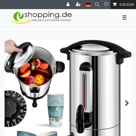
0,00 EUR
☰