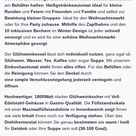
am
Behälter haften
.
Heißgetränkeautomat ideal
für
kleine
Runden
und
Feiern
mit
Freunden
und
Familie
und selbst zur
Bewirtung kleiner Gruppen
. Ideal für den
Weihnachtsmarkt
oder für Ihre
Party zuhause
.
Mithilfe
des
Zapfhahns
und den
10 inklusiven Bechern
im
Winter
-
Design
ist jeder
schnell
versorgt
und es wird für eine
schöne Weihnachtsmarkt
-
Atmosphäre gesorgt
.
Der
Glühweinkessel
lässt sich
individuell nutzen
, ganz egal ob
Glühwein
,
Wasser
,
Tee
,
Kaffee
oder sogar
Suppe
. Mit unserem
Einkochautomat steht
Ihnen
alles offen
. Für das
Befüllen
oder
die
Reinigung
können Sie den
Deckel
durch
eine simple Verschlussriegelung jederzeit verriegeln
und
öffnen
.
Hochwertiger
,
1800Watt
starker
Glühweinkocher
mit
Voll
-
Edelstahl
-
Gehäuse
in
Gastro
-
Qualität
. Die
Füllstandsskala
mit einer
Maximalfüllstandslinie
im
Innenbereich zeigt
Ihnen
wie viele
Inhalt
Ihnen noch zur
Verfügung stehen
. Über das
Drehthermostat
können Sie genau
bestimmen
wie
warm
/
heiß
Ihr
Getränk
oder Ihre
Suppe
sein soll
(30-100 Grad).