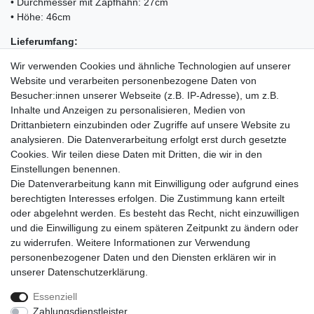
• Durchmesser mit Zapfhahn: 27cm
• Höhe: 46cm
Lieferumfang:
Wir verwenden Cookies und ähnliche Technologien auf unserer
• 1x Glühweinkocher KESSER
Website und verarbeiten personenbezogene Daten von
• 10x Becher mit Wintermotiv
Besucher:innen unserer Webseite (z.B. IP-Adresse), um z.B.
• 1x Bedienungsanleitung
Inhalte und Anzeigen zu personalisieren, Medien von
Drittanbietern einzubinden oder Zugriffe auf unsere Website zu
analysieren. Die Datenverarbeitung erfolgt erst durch gesetzte
Cookies. Wir teilen diese Daten mit Dritten, die wir in den
Einkaufen
Einstellungen benennen.
Zahlungsarten
Die Datenverarbeitung kann mit Einwilligung oder aufgrund eines
Versandarten & -kosten
berechtigten Interesses erfolgen. Die Zustimmung kann erteilt
Warenkorb
oder abgelehnt werden. Es besteht das Recht, nicht einzuwilligen
Kasse
und die Einwilligung zu einem späteren Zeitpunkt zu ändern oder
Widerrufsrecht
zu widerrufen. Weitere Informationen zur Verwendung
personenbezogener Daten und den Diensten erklären wir in
Mein Konto
unserer
Daten­schutz­erklärung
.
Anmelden
Registrieren
Essenziell
Zahlungsdienstleister