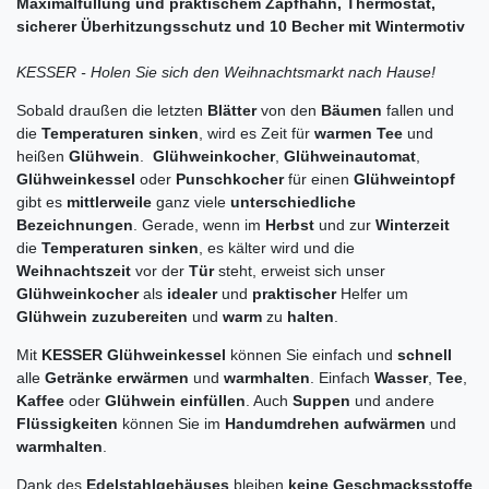
Maximalfüllung und praktischem Zapfhahn, Thermostat,
sicherer Überhitzungsschutz und 10 Becher mit Wintermotiv
KESSER - Holen Sie sich den Weihnachtsmarkt nach Hause!
Sobald draußen die letzten
Blätter
von den
Bäumen
fallen und
die
Temperaturen sinken
, wird es Zeit für
warmen Tee
und
heißen
Glühwein
.
Glühweinkocher
,
Glühweinautomat
,
Glühweinkessel
oder
Punschkocher
für einen
Glühweintopf
gibt es
mittlerweile
ganz viele
unterschiedliche
Bezeichnungen
. Gerade, wenn im
Herbst
und zur
Winterzeit
die
Temperaturen sinken
, es kälter wird und die
Weihnachtszeit
vor der
Tür
steht, erweist sich unser
Glühweinkocher
als
idealer
und
praktischer
Helfer um
Glühwein
zuzubereiten
und
warm
zu
halten
.
Mit
KESSER Glühweinkessel
können Sie einfach und
schnell
alle
Getränke erwärmen
und
warmhalten
. Einfach
Wasser
,
Tee
,
Kaffee
oder
Glühwein einfüllen
. Auch
Suppen
und andere
Flüssigkeiten
können Sie im
Handumdrehen aufwärmen
und
warmhalten
.
Dank des
Edelstahlgehäuses
bleiben
keine Geschmacksstoffe