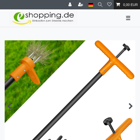
0,00 EUR
☰