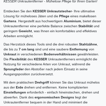
KESSER Unkrautentferner - Mühelose Pflege für Ihren Garten!
Entdecken Sie den
KESSER Unkrautstecher
- Ihre ultimative
Lösung für müheloses Jäten und die
Pflege
eines makellosen
Gartens
. Hergestellt aus hochwertigem
Aluminium
, bietet dieser
Unkrautentferner eine perfekte Balance zwischen
Stabilität
und
geringem
Gewicht
, was Ihnen ein komfortables und effektives
Arbeiten ermöglicht.
Das Herzstück dieses Tools sind die drei robusten
Stahlzähne
,
die bis zu
7 cm lang
sind und eine saubere
Entfernung
von
Unkraut
in verschiedenen
Bodenverhältnissen
gewährleisten.
Die
Flexibilität
des
KESSER
Unkrautentferners ermöglicht die
Nutzung für verschiedene Arten von Unkraut, während die
Sprungfeder
den Abstoßer nach jedem Einsatz in seine
Ausgangsposition zurückversetzt.
Mit dem praktischen
Drehgriff
können Sie das Unkraut mühelos
aus der
Erde
drehen und entfernen. Keine komplizierten
Einstellungen
erforderlich - einfach hineinstechen, drehen und
abwerfen. Dank des
ergonomischen Designs
liegt der
Unkrautentferner bequem in der Hand und minimiert die