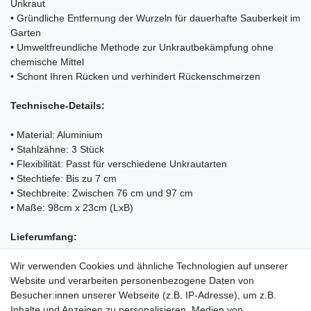
Unkraut
• Gründliche Entfernung der Wurzeln für dauerhafte Sauberkeit im
Garten
• Umweltfreundliche Methode zur Unkrautbekämpfung ohne
chemische Mittel
• Schont Ihren Rücken und verhindert Rückenschmerzen
Technische-Details:
• Material: Aluminium
• Stahlzähne: 3 Stück
• Flexibilität: Passt für verschiedene Unkrautarten
• Stechtiefe: Bis zu 7 cm
• Stechbreite: Zwischen 76 cm und 97 cm
• Maße: 98cm x 23cm (LxB)
Lieferumfang:
• 1x KESSER Unkrautentferner
Wir verwenden Cookies und ähnliche Technologien auf unserer
• 1x Schutzkappe
Website und verarbeiten personenbezogene Daten von
• 1x Arbeitshandschuhe
Besucher:innen unserer Webseite (z.B. IP-Adresse), um z.B.
Inhalte und Anzeigen zu personalisieren, Medien von