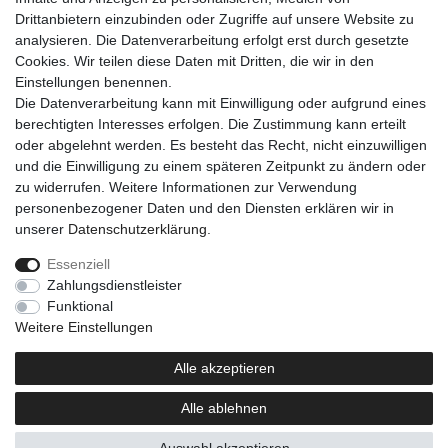
Drittanbietern einzubinden oder Zugriffe auf unsere Website zu
analysieren. Die Datenverarbeitung erfolgt erst durch gesetzte
Cookies. Wir teilen diese Daten mit Dritten, die wir in den
Einkaufen
Einstellungen benennen.
Zahlungsarten
Die Datenverarbeitung kann mit Einwilligung oder aufgrund eines
Versandarten & -kosten
berechtigten Interesses erfolgen. Die Zustimmung kann erteilt
Warenkorb
oder abgelehnt werden. Es besteht das Recht, nicht einzuwilligen
Kasse
und die Einwilligung zu einem späteren Zeitpunkt zu ändern oder
Widerrufsrecht
zu widerrufen. Weitere Informationen zur Verwendung
personenbezogener Daten und den Diensten erklären wir in
Mein Konto
unserer
Daten­schutz­erklärung
.
Anmelden
Registrieren
Essenziell
Zahlungsdienstleister
Unternehmen
Funktional
Kontakt
Weitere Einstellungen
AGB
Datenschutzerklärung
Alle akzeptieren
Impressum
Alle ablehnen
Newsletter