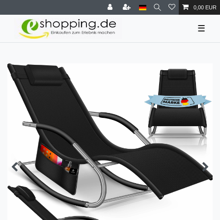
0,00 EUR
☰