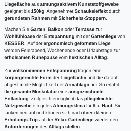
Liegefläche
aus
atmungsaktivem Kunststoffgewebe
geeignet bis
150kg
. Angenehmer
Schaukeleffekt
durch
gerundeten Rahmen
mit
Sicherheits
-
Stoppern
.
Machen Sie
Garten
,
Balkon
oder
Terrasse
zur
Wohlfühloase
der
Entspannung
mit der
Gartenliege
von
KESSER
. Auf der
ergonomisch geformten Liege
werden Feierabend, Wochenende oder Urlaubstage zur
erholsamen Ruhepause
vom
hektischen Alltag
.
Zur
vollkommenen Entspannung
tragen eine
körpergerechte Form
der
Liegefläche
und die darauf
abgestimmte Möglichkeit der
Armablage
bei. So erfährt
die
gesamte Muskulatur
eine
ausgezeichnete
Entlastung
. Zeitgleich ermöglicht das
pflegeleichte
Netzgewebe
ein gutes
Atmungsklima
für Ihre
Haut
. Sie
tanken neu auf und können sich nach ihrem kleinen
Erholungs
-
Trip
auf der
Relax Gartenliege
wieder den
Anforderungen
des
Alltags stellen
.