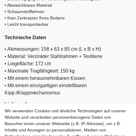
• Abwaschbares Material
• Schaumstofflehnen
• Kein Zerkratzen Ihres Bodens
• Leicht transportierbar
Technische Daten
• Abmessungen: 158 x 63 x 85 cm (L x B x H)
• Material: Verzinkter Stahlrahmen + Textilene
• Liegefläche: 172 cm
• Maximale Tragfähigkeit: 150 kg
• Mit einem herausnehmbaren Kissen
• Mit einem einzigartigen einstellbaren
Kipp-/Klappmechanismus
Lieferumfang:
Wir verwenden Cookies und ähnliche Technologien auf unserer
• 1x Liegestuhl (Montagesatz)
Website und verarbeiten personenbezogene Daten von
• 1x Montageanleitung
Besucher:innen unserer Webseite (z.B. IP-Adresse), um z.B.
Inhalte und Anzeigen zu personalisieren, Medien von