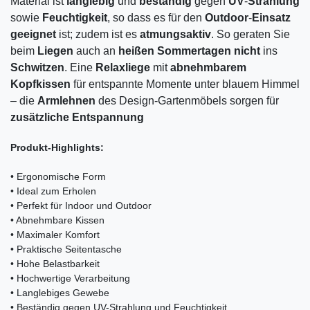
Material ist
langlebig
und
beständig
gegen
UV
-
Strahlung
sowie
Feuchtigkeit
, so dass es für den
Outdoor
-
Einsatz
geeignet
ist; zudem ist es
atmungsaktiv
. So geraten Sie
beim
Liegen
auch an
heißen Sommertagen nicht
ins
Schwitzen
. Eine
Relaxliege
mit
abnehmbarem
Kopfkissen
für entspannte Momente unter blauem Himmel
– die
Armlehnen
des Design-Gartenmöbels sorgen für
zusätzliche Entspannung
Produkt-Highlights:
• Ergonomische Form
• Ideal zum Erholen
• Perfekt für Indoor und Outdoor
• Abnehmbare Kissen
• Maximaler Komfort
• Praktische Seitentasche
• Hohe Belastbarkeit
• Hochwertige Verarbeitung
• Langlebiges Gewebe
• Beständig gegen UV-Strahlung und Feuchtigkeit