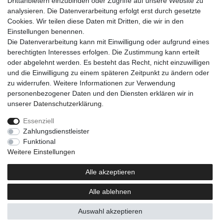
Drittanbietern einzubinden oder Zugriffe auf unsere Website zu
analysieren. Die Datenverarbeitung erfolgt erst durch gesetzte
Cookies. Wir teilen diese Daten mit Dritten, die wir in den
Einkaufen
Einstellungen benennen.
Zahlungsarten
Die Datenverarbeitung kann mit Einwilligung oder aufgrund eines
Versandarten & -kosten
berechtigten Interesses erfolgen. Die Zustimmung kann erteilt
Warenkorb
oder abgelehnt werden. Es besteht das Recht, nicht einzuwilligen
Kasse
und die Einwilligung zu einem späteren Zeitpunkt zu ändern oder
Widerrufsrecht
zu widerrufen. Weitere Informationen zur Verwendung
personenbezogener Daten und den Diensten erklären wir in
Mein Konto
unserer
Daten­schutz­erklärung
.
Anmelden
Registrieren
Essenziell
Zahlungsdienstleister
Unternehmen
Funktional
Kontakt
Weitere Einstellungen
AGB
Datenschutzerklärung
Alle akzeptieren
Impressum
Alle ablehnen
Newsletter
Auswahl akzeptieren