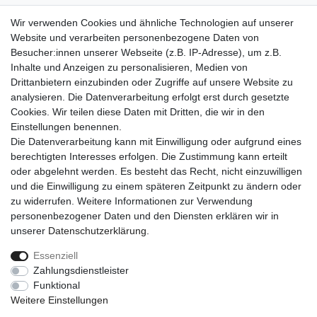
Lieferumfang
Wir verwenden Cookies und ähnliche Technologien auf unserer
1 x
MASKO Schneeschieber auf Rädern
Website und verarbeiten personenbezogene Daten von
Besucher:innen unserer Webseite (z.B. IP-Adresse), um z.B.
Inhalte und Anzeigen zu personalisieren, Medien von
Drittanbietern einzubinden oder Zugriffe auf unsere Website zu
analysieren. Die Datenverarbeitung erfolgt erst durch gesetzte
Cookies. Wir teilen diese Daten mit Dritten, die wir in den
Einkaufen
Einstellungen benennen.
Zahlungsarten
Die Datenverarbeitung kann mit Einwilligung oder aufgrund eines
Versandarten & -kosten
berechtigten Interesses erfolgen. Die Zustimmung kann erteilt
Warenkorb
oder abgelehnt werden. Es besteht das Recht, nicht einzuwilligen
Kasse
und die Einwilligung zu einem späteren Zeitpunkt zu ändern oder
Widerrufsrecht
zu widerrufen. Weitere Informationen zur Verwendung
personenbezogener Daten und den Diensten erklären wir in
Mein Konto
unserer
Daten­schutz­erklärung
.
Anmelden
Registrieren
Essenziell
Zahlungsdienstleister
Unternehmen
Funktional
Kontakt
Weitere Einstellungen
AGB