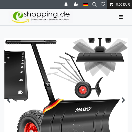
0,00 EUR
☰