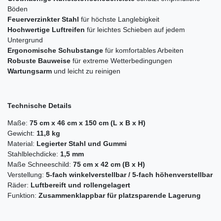
Böden
Feuerverzinkter Stahl
für höchste Langlebigkeit
Hochwertige Luftreifen
für leichtes Schieben auf jedem
Untergrund
Ergonomische Schubstange
für komfortables Arbeiten
Robuste Bauweise
für extreme Wetterbedingungen
Wartungsarm
und leicht zu reinigen
Technische Details
Maße:
75 cm x 46 cm x 150 cm (L x B x H)
Gewicht:
11,8 kg
Material:
Legierter Stahl und Gummi
Stahlblechdicke:
1,5 mm
Maße Schneeschild:
75 cm x 42 cm (B x H)
Verstellung:
5-fach winkelverstellbar / 5-fach höhenverstellbar
Räder:
Luftbereift und rollengelagert
Funktion:
Zusammenklappbar für platzsparende Lagerung