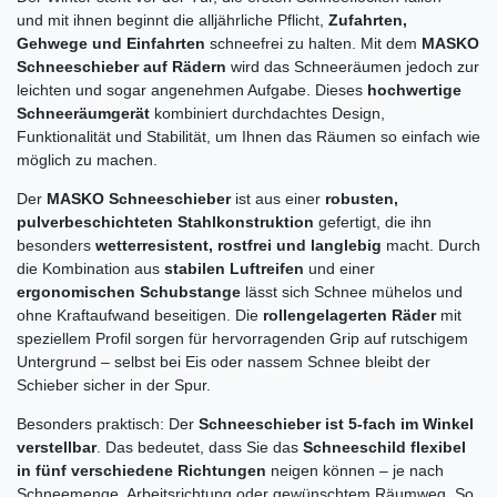
und mit ihnen beginnt die alljährliche Pflicht,
Zufahrten,
Gehwege und Einfahrten
schneefrei zu halten. Mit dem
MASKO
Schneeschieber auf Rädern
wird das Schneeräumen jedoch zur
leichten und sogar angenehmen Aufgabe. Dieses
hochwertige
Schneeräumgerät
kombiniert durchdachtes Design,
Funktionalität und Stabilität, um Ihnen das Räumen so einfach wie
möglich zu machen.
Der
MASKO Schneeschieber
ist aus einer
robusten,
pulverbeschichteten Stahlkonstruktion
gefertigt, die ihn
besonders
wetterresistent, rostfrei und langlebig
macht. Durch
die Kombination aus
stabilen Luftreifen
und einer
ergonomischen Schubstange
lässt sich Schnee mühelos und
ohne Kraftaufwand beseitigen. Die
rollengelagerten Räder
mit
speziellem Profil sorgen für hervorragenden Grip auf rutschigem
Untergrund – selbst bei Eis oder nassem Schnee bleibt der
Schieber sicher in der Spur.
Besonders praktisch: Der
Schneeschieber ist 5-fach im Winkel
verstellbar
. Das bedeutet, dass Sie das
Schneeschild flexibel
in fünf verschiedene Richtungen
neigen können – je nach
Schneemenge, Arbeitsrichtung oder gewünschtem Räumweg. So