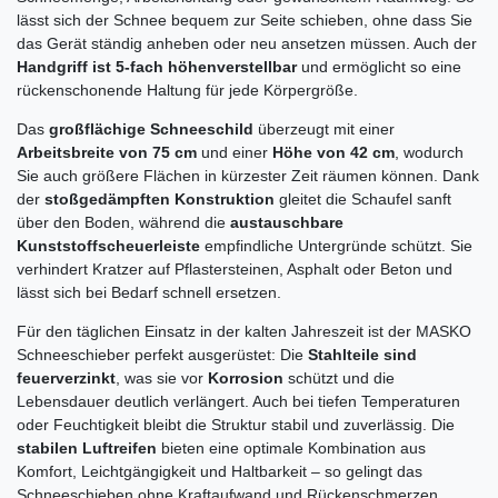
lässt sich der Schnee bequem zur Seite schieben, ohne dass Sie
das Gerät ständig anheben oder neu ansetzen müssen. Auch der
Handgriff ist 5-fach höhenverstellbar
und ermöglicht so eine
rückenschonende Haltung für jede Körpergröße.
Das
großflächige Schneeschild
überzeugt mit einer
Arbeitsbreite von 75 cm
und einer
Höhe von 42 cm
, wodurch
Sie auch größere Flächen in kürzester Zeit räumen können. Dank
der
stoßgedämpften Konstruktion
gleitet die Schaufel sanft
über den Boden, während die
austauschbare
Kunststoffscheuerleiste
empfindliche Untergründe schützt. Sie
verhindert Kratzer auf Pflastersteinen, Asphalt oder Beton und
lässt sich bei Bedarf schnell ersetzen.
Für den täglichen Einsatz in der kalten Jahreszeit ist der MASKO
Schneeschieber perfekt ausgerüstet: Die
Stahlteile sind
feuerverzinkt
, was sie vor
Korrosion
schützt und die
Lebensdauer deutlich verlängert. Auch bei tiefen Temperaturen
oder Feuchtigkeit bleibt die Struktur stabil und zuverlässig. Die
stabilen Luftreifen
bieten eine optimale Kombination aus
Komfort, Leichtgängigkeit und Haltbarkeit – so gelingt das
Schneeschieben ohne Kraftaufwand und Rückenschmerzen.