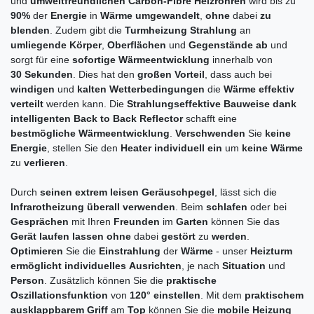
und
umweltfreundlichen Carbon-Fibre Heizrohren
wird bis zu
90%
der
Energie
in
Wärme
umgewandelt
,
ohne
dabei
zu
blenden
. Zudem gibt die
Turmheizung
Strahlung
an
umliegende
Körper
,
Oberflächen
und
Gegenstände
ab
und
sorgt für eine
sofortige
Wärmeentwicklung
innerhalb von
30
Sekunden
. Dies hat den
großen
Vorteil
, dass auch bei
windigen
und
kalten
Wetterbedingungen
die
Wärme
effektiv
verteilt
werden kann. Die
Strahlungseffektive
Bauweise dank
intelligenten Back to Back Reflector
schafft eine
bestmögliche
Wärmeentwicklung
.
Verschwenden
Sie
keine
Energie
, stellen Sie den
Heater
individuell
ein
um
keine
Wärme
zu
verlieren
.
Durch
seinen
extrem
leisen
Geräuschpegel
, lässt sich die
Infrarotheizung
überall
verwenden
. Beim
schlafen
oder bei
Gesprächen
mit Ihren
Freunden
im
Garten
können Sie das
Gerät
laufen
lassen
ohne
dabei
gestört
zu
werden
.
Optimieren
Sie die
Einstrahlung
der
Wärme
- unser
Heizturm
ermöglicht
individuelles
Ausrichten
, je nach
Situation
und
Person
. Zusätzlich können Sie die
praktische
Oszillationsfunktion
von
120°
einstellen
. Mit dem
praktischem
ausklappbarem Griff
am
Top
können Sie die
mobile Heizung