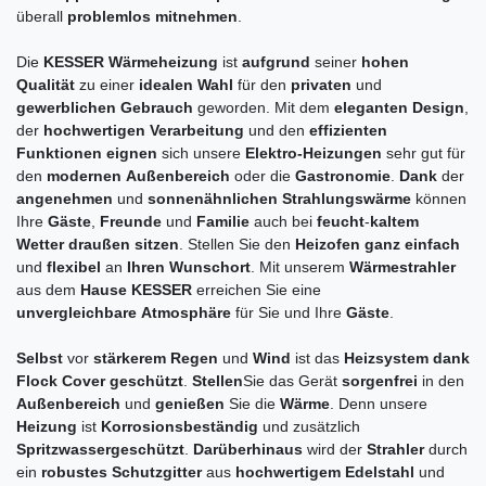
überall
problemlos mitnehmen
.
Die
KESSER
Wärmeheizung
ist
aufgrund
seiner
hohen
Qualität
zu einer
idealen
Wahl
für den
privaten
und
gewerblichen
Gebrauch
geworden. Mit dem
eleganten
Design
,
der
hochwertigen
Verarbeitung
und den
effizienten
Funktionen
eignen
sich unsere
Elektro-Heizungen
sehr gut für
den
modernen
Außenbereich
oder die
Gastronomie
.
Dank
der
angenehmen
und
sonnenähnlichen
Strahlungswärme
können
Ihre
Gäste
,
Freunde
und
Familie
auch bei
feucht
-
kaltem
Wetter
draußen
sitzen
. Stellen Sie den
Heizofen
ganz
einfach
und
flexibel
an
Ihren
Wunschort
. Mit unserem
Wärmestrahler
aus dem
Hause
KESSER
erreichen Sie eine
unvergleichbare
Atmosphäre
für Sie und Ihre
Gäste
.
Selbst
vor
stärkerem
Regen
und
Wind
ist das
Heizsystem dank
Flock Cover
geschützt
.
Stellen
Sie das Gerät
sorgenfrei
in den
Außenbereich
und
genießen
Sie die
Wärme
. Denn unsere
Heizung
ist
Korrosionsbeständig
und zusätzlich
Spritzwassergeschützt
.
Darüberhinaus
wird der
Strahler
durch
ein
robustes
Schutzgitter
aus
hochwertigem
Edelstahl
und