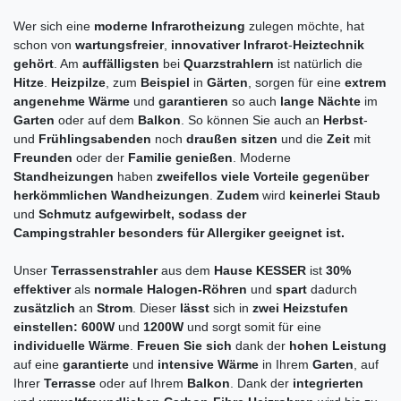
Wer sich eine
moderne
Infrarotheizung
zulegen möchte, hat
schon von
wartungsfreier
,
innovativer
Infrarot
-
Heiztechnik
gehört
. Am
auffälligsten
bei
Quarzstrahlern
ist natürlich die
Hitze
.
Heizpilze
, zum
Beispiel
in
Gärten
, sorgen für eine
extrem
angenehme
Wärme
und
garantieren
so auch
lange
Nächte
im
Garten
oder auf dem
Balkon
. So können Sie auch an
Herbst
-
und
Frühlingsabenden
noch
draußen
sitzen
und die
Zeit
mit
Freunden
oder der
Familie
genießen
. Moderne
Standheizungen
haben
zweifellos
viele
Vorteile
gegenüber
herkömmlichen
Wandheizungen
.
Zudem
wird
keinerlei
Staub
und
Schmutz
aufgewirbelt, sodass der
Campingstrahler besonders für Allergiker geeignet ist.
Unser
Terrassenstrahler
aus dem
Hause
KESSER
ist
30%
effektiver
als
normale
Halogen-Röhren
und
spart
dadurch
zusätzlich
an
Strom
. Dieser
lässt
sich in
zwei
Heizstufen
einstellen:
600W
und
1200W
und sorgt somit für eine
individuelle
Wärme
.
Freuen
Sie
sich
dank der
hohen
Leistung
auf eine
garantierte
und
intensive
Wärme
in Ihrem
Garten
, auf
Ihrer
Terrasse
oder auf Ihrem
Balkon
. Dank der
integrierten