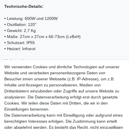
Technische-Details:
• Leistung: 600W und 1200W
• Oszillation: 120°
• Gewicht: 2,7 Kg
• Maße: 27cm x 27cm x 66-73cm (LxBxH)
• Schutzart: IP55
• Heizart: Infrarot
Lieferumfang:
Wir verwenden Cookies und ähnliche Technologien auf unserer
• 1x Standheizer KESSER
Website und verarbeiten personenbezogene Daten von
• 1x Betriebsanleitung
Besucher:innen unserer Webseite (z.B. IP-Adresse), um z.B.
Inhalte und Anzeigen zu personalisieren, Medien von
Drittanbietern einzubinden oder Zugriffe auf unsere Website zu
analysieren. Die Datenverarbeitung erfolgt erst durch gesetzte
Cookies. Wir teilen diese Daten mit Dritten, die wir in den
Einkaufen
Einstellungen benennen.
Zahlungsarten
Die Datenverarbeitung kann mit Einwilligung oder aufgrund eines
Versandarten & -kosten
berechtigten Interesses erfolgen. Die Zustimmung kann erteilt
Warenkorb
oder abgelehnt werden. Es besteht das Recht, nicht einzuwilligen