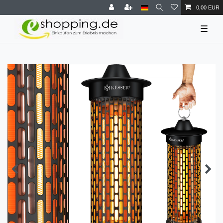
0,00 EUR
☰