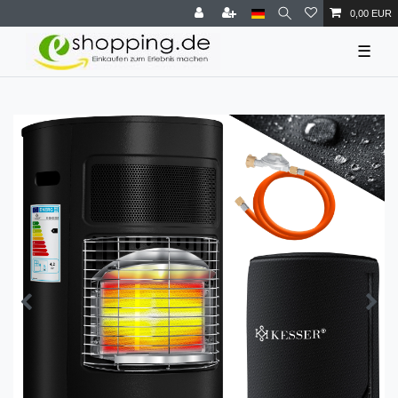
0,00 EUR
☰