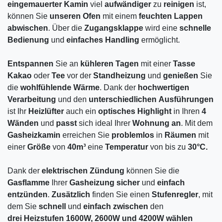
eingemauerter
Kamin
viel
aufwändiger
zu
reinigen
ist,
können Sie
unseren
Ofen
mit einem
feuchten
Lappen
abwischen
. Über die
Zugangsklappe
wird eine
schnelle
Bedienung
und
einfaches Handling
ermöglicht.
Entspannen
Sie an
kühleren
Tagen
mit einer
Tasse
Kakao
oder
Tee
vor der
Standheizung
und
genießen
Sie
die
wohlfühlende
Wärme
. Dank der
hochwertigen
Verarbeitung
und den
unterschiedlichen
Ausführungen
ist Ihr
Heizlüfter
auch ein
optisches
Highlight
in Ihren
4
Wänden
und
passt
sich ideal Ihrer
Wohnung
an
. Mit dem
Gasheizkamin
erreichen Sie
problemlos
in
Räumen
mit
einer
Größe
von
40m³
eine
Temperatur
von bis zu
30°C.
Dank der
elektrischen Zündung
können Sie die
Gasflamme
Ihrer
Gasheizung
sicher
und
einfach
entzünden
.
Zusätzlich
finden Sie einen
Stufenregler
, mit
dem Sie
schnell
und
einfach
zwischen
den
drei Heizstufen
1600W, 2600W und 4200W
wählen