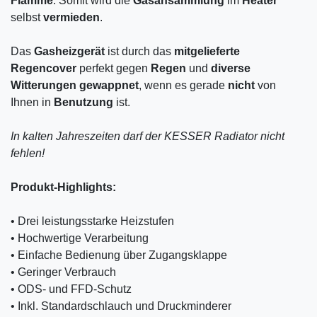
Flamme
. Somit wird die
Gasansammlung
im
Heater
selbst
vermieden
.
Das
Gasheizgerät
ist durch das
mitgelieferte
Regencover
perfekt gegen
Regen
und
diverse
Witterungen gewappnet
, wenn es gerade
nicht
von
Ihnen in
Benutzung
ist.
In kalten Jahreszeiten darf der KESSER Radiator nicht
fehlen!
Produkt-Highlights:
• Drei leistungsstarke Heizstufen
• Hochwertige Verarbeitung
• Einfache Bedienung über Zugangsklappe
• Geringer Verbrauch
• ODS- und FFD-Schutz
• Inkl. Standardschlauch und Druckminderer