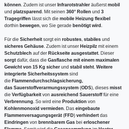
können
. Zudem ist unser
Infrarotstrahler
äußerst
mobil
und
platzsparend
. Mit seinen
360°
Rollen
und
3
Tragegriffen
lässt sich die
mobile
Heizung
flexibel
dorthin
bewegen
, wo Sie gerade
benötigt
wird
.
Für die
Sicherheit
sorgt ein
robustes
,
stabiles
und
sicheres
Gehäuse
. Zudem ist unser
Heizpilz
mit einem
Schutzblech
auf der
Rückseite
ausgestattet
. Dieser
sorgt
dafür, dass die
Gasflasche mit einem maximalen
Gewicht von 15 Kg
sicher
und
stabil
steht
.
Weitere
integrierte
Sicherheitssystem
sind
die
Flammendurchschlagsicherung,
das
Sauerstoffverarmungssystem
(
ODS
), dieses
misst
die
Verfügbarkeit
von
ausreichend
Sauerstoff
für eine
Verbrennung
. So wird eine
Produktion
von
Kohlenmonoxid
vermieden
. Das
eingebaute
Flammenversagungsgerät
(
FFD
)
verhindert
das
Eindringen
von
brennbarem
Gas
bei
erloschener