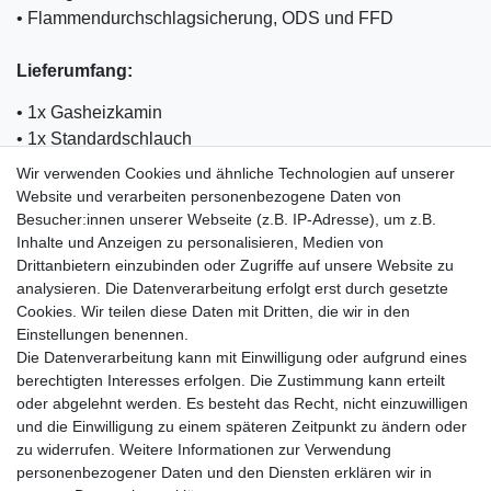
• Flammendurchschlagsicherung, ODS und FFD
Lieferumfang:
• 1x Gasheizkamin
• 1x Standardschlauch
• 1x Druckminderer
Wir verwenden Cookies und ähnliche Technologien auf unserer
• 1x Regencover
Website und verarbeiten personenbezogene Daten von
• 1x Betriebsanleitung
Besucher:innen unserer Webseite (z.B. IP-Adresse), um z.B.
Inhalte und Anzeigen zu personalisieren, Medien von
Drittanbietern einzubinden oder Zugriffe auf unsere Website zu
analysieren. Die Datenverarbeitung erfolgt erst durch gesetzte
Cookies. Wir teilen diese Daten mit Dritten, die wir in den
Einkaufen
Einstellungen benennen.
Zahlungsarten
Die Datenverarbeitung kann mit Einwilligung oder aufgrund eines
Versandarten & -kosten
berechtigten Interesses erfolgen. Die Zustimmung kann erteilt
Warenkorb
oder abgelehnt werden. Es besteht das Recht, nicht einzuwilligen
Kasse
und die Einwilligung zu einem späteren Zeitpunkt zu ändern oder
Widerrufsrecht
zu widerrufen. Weitere Informationen zur Verwendung
personenbezogener Daten und den Diensten erklären wir in
Mein Konto