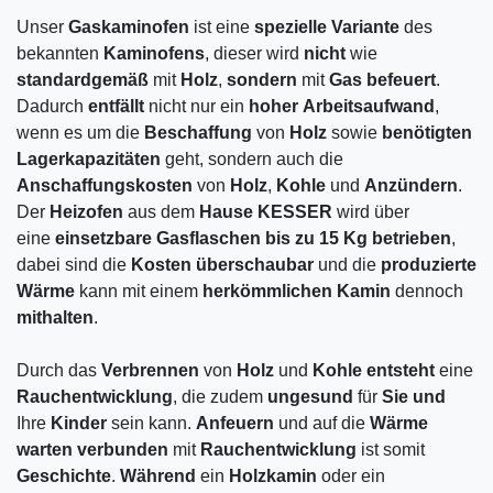
Unser
Gaskaminofen
ist eine
spezielle
Variante
des
bekannten
Kaminofens
, dieser wird
nicht
wie
standardgemäß
mit
Holz
,
sondern
mit
Gas
befeuert
.
Dadurch
entfällt
nicht nur ein
hoher
Arbeitsaufwand
,
wenn es um die
Beschaffung
von
Holz
sowie
benötigten
Lagerkapazitäten
geht, sondern auch die
Anschaffungskosten
von
Holz
,
Kohle
und
Anzündern
.
Der
Heizofen
aus dem
Hause
KESSER
wird über
eine
einsetzbare
Gasflaschen bis zu 15 Kg
betrieben
,
dabei sind die
Kosten
überschaubar
und die
produzierte
Wärme
kann mit einem
herkömmlichen
Kamin
dennoch
mithalten
.
Durch das
Verbrennen
von
Holz
und
Kohle
entsteht
eine
Rauchentwicklung
, die zudem
ungesund
für
Sie
und
Ihre
Kinder
sein kann.
Anfeuern
und auf die
Wärme
warten
verbunden
mit
Rauchentwicklung
ist somit
Geschichte
.
Während
ein
Holzkamin
oder ein