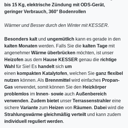
bis 15 Kg, elektrische Zündung mit ODS-Gerät,
geringer Verbrauch, 360° Bodenrollen
Wärmer und Besser durch den Winter mit KESSER.
Besonders
kalt
und
ungemütlich
kann es gerade in den
kalten
Monaten
werden. Falls Sie die
kalten
Tage
mit
angenehmer
Wärme
überbrücken
möchten, ist unser
Heizofen
aus dem
Hause
KESSER
genau die
richtige
Wahl
für Sie! Es
handelt
sich
um
einen
kompakten
Katalytofen
, welchen Sie
ganz
flexibel
nutzen
können. Als
Brennmittel
wird einfaches
Propan-
Gas
verwendet, somit können Sie den
Heizkörper
problemlos
im
Innen
-
sowie
auch
Außenbereich
verwenden
.
Zudem
bietet
unser
Terrassenstrahler
eine
sichere
Variante
zum
Heizen
von
Räumen
.
Dabei
wird die
Strahlungswärme
gleichmäßig
verteilt
und kann zudem
individuell
reguliert
werden
.