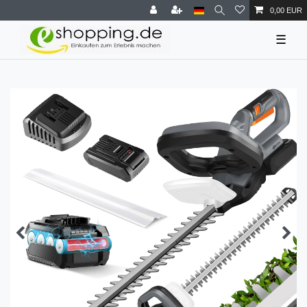
0,00 EUR
☰