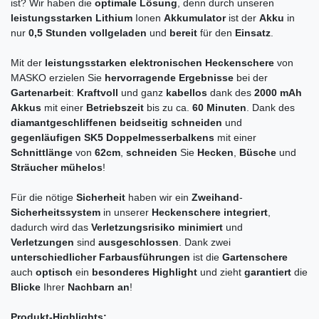
ist? Wir haben die
optimale Lösung
, denn durch unseren
leistungsstarken Lithium
Ionen
Akkumulator
ist der
Akku
in
nur
0,5 Stunden
vollgeladen
und
bereit
für den
Einsatz
.
Mit der
leistungsstarken
elektronischen Heckenschere
von
MASKO erzielen Sie
hervorragende Ergebnisse
bei der
Gartenarbeit
:
Kraftvoll
und ganz
kabellos
dank des
2000 mAh
Akkus
mit einer
Betriebszeit
bis zu ca.
60 Minuten
. Dank des
diamantgeschliffenen beidseitig schneiden
und
gegenläufigen SK5 Doppelmesserbalkens
mit einer
Schnittlänge
von
62cm
,
schneiden
Sie
Hecken
,
Büsche
und
Sträucher mühelos
!
Für die nötige
Sicherheit
haben wir ein
Zweihand
-
Sicherheitssystem
in unserer
Heckenschere integriert
,
dadurch wird das
Verletzungsrisiko minimiert
und
Verletzungen
sind
ausgeschlossen
. Dank zwei
unterschiedlicher Farbausführungen
ist die
Gartenschere
auch
optisch
ein
besonderes Highlight
und zieht
garantiert
die
Blicke
Ihrer
Nachbarn an
!
Produkt-Highlights: