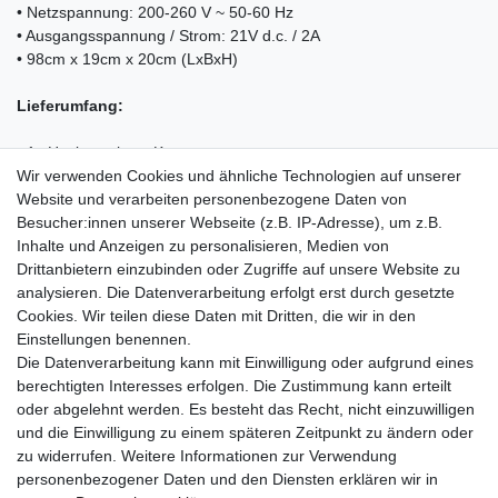
• Netzspannung: 200-260 V ~ 50-60 Hz
• Ausgangsspannung / Strom: 21V d.c. / 2A
• 98cm x 19cm x 20cm (LxBxH)
Lieferumfang:
• 1x Heckenschere Kesser
• 1x Lithium Ionen Akku
Wir verwenden Cookies und ähnliche Technologien auf unserer
• 1x Ladegerät
Website und verarbeiten personenbezogene Daten von
• 1x Betriebsanleitung
Besucher:innen unserer Webseite (z.B. IP-Adresse), um z.B.
Inhalte und Anzeigen zu personalisieren, Medien von
Drittanbietern einzubinden oder Zugriffe auf unsere Website zu
analysieren. Die Datenverarbeitung erfolgt erst durch gesetzte
Cookies. Wir teilen diese Daten mit Dritten, die wir in den
Einkaufen
Einstellungen benennen.
Zahlungsarten
Die Datenverarbeitung kann mit Einwilligung oder aufgrund eines
Versandarten & -kosten
berechtigten Interesses erfolgen. Die Zustimmung kann erteilt
Warenkorb
oder abgelehnt werden. Es besteht das Recht, nicht einzuwilligen
Kasse
und die Einwilligung zu einem späteren Zeitpunkt zu ändern oder
Widerrufsrecht
zu widerrufen. Weitere Informationen zur Verwendung
personenbezogener Daten und den Diensten erklären wir in
Mein Konto