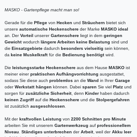
MASKO - Gartenpflege macht man so!
Gerade für die
Pflege
von
Hecken
und
Sträuchern
bietet sich
unsere
automatische Heckenschere
der Marke
MASKO ideal
an. Der
Vorteil
unserer
Gartenschere
liegt in dem
geringen
Gewicht
wodurch
längere Arbeiten keine
Belastung
sind und
die
Einsatzgebiete
dadurch
besonders vielseitig
sein können,
da
keine Muskelkraft
für die
Bedienung benötigt
wird.
Die
leistungsstarke Heckenschere
aus dem Hause
MASKO
ist
meiner einer
praktischen Aufhängvorrichtung
ausgestattet,
sodass Sie diese auch
problemlos
an die
Wand
in Ihrer
Garage
oder
Werkstatt hängen
können. Dabei
sparen
Sie viel
Platz
und
sorgen für
zusätzliche Sicherheit
, denn
Kinder
haben dadurch
keinen Zugriff
auf die
Heckenschere
und die
Stolpergefahren
ist zusätzlich
ausgeschlossen
.
Mit der
kraftvollen Leistung
von
2200 Schnitten pro Minute
arbeiten Sie mit unserem
Gartenwerkzeug
auf
professionellem
Niveau
.
Ständiges unterbrechen
der
Arbeit
, weil der
Akku leer