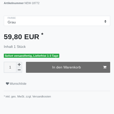
Artikelnummer
NEW-18772
FARBE
*
59,80 EUR
Inhalt
1
Stück
Sofort versandfertig, Lieferfrist 1-3 Tage
In den Warenkorb
Wunschliste
* inkl. ges. MwSt. zzgl.
Versandkosten