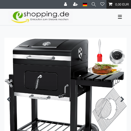
0,00 EUR
☰