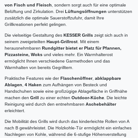
von Fisch und Fleisch
, sondern sorgt auch für eine optimale
Belüftung und Zirkulation. Drei
Lüftungsöffnungen
unterstützen
zusätzlich die optimale Sauerstoffzufuhr, damit Ihre
Grillkreationen perfekt gelingen.
Die vielseitige Gestaltung des
KESSER Grills
zeigt sich auch in
seinem zweigeteilten
Haupt-Grillrost
. Mit einem
herausnehmbaren
Rundgitter bietet er Platz für Pfannen,
Pizzasteine, Woks
und vieles mehr. Ein Warmhalterost
ermöglicht Ihnen verschiedene Garmethoden und das
Warmhalten von bereits Gegrilltem.
Praktische Features wie der
Flaschenöffner
,
abklappbare
Ablagen
,
4 Haken
zum Aufhängen von Besteck und
Handschuhen sowie eine großzügige Ablagefläche in Griffnähe
machen den
Grill
zu einer echten
Outdoor-Küche
. Die leichte
Reinigung wird durch den entnehmbaren
Aschebehälter
erleichtert.
Die Mobilität des Grills wird durch das kinderleichte Rollen von A
nach B gewährleistet. Die Holzkohle-Tür ermöglicht ein einfaches
Nachlegen von Kohle, während die 6-stufige Höhenverstellung