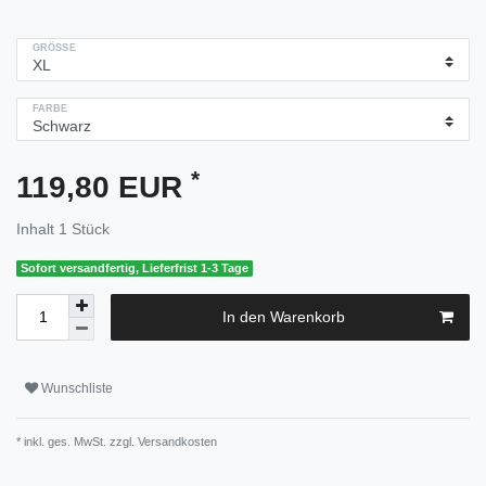
GRÖSSE
FARBE
*
119,80 EUR
Inhalt
1
Stück
Sofort versandfertig, Lieferfrist 1-3 Tage
In den Warenkorb
Wunschliste
* inkl. ges. MwSt. zzgl.
Versandkosten