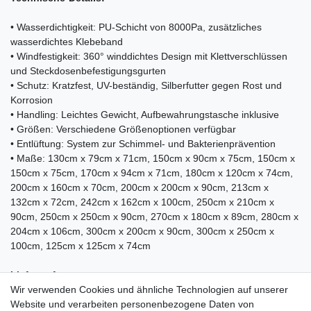
• Wasserdichtigkeit: PU-Schicht von 8000Pa, zusätzliches
wasserdichtes Klebeband
• Windfestigkeit: 360° winddichtes Design mit Klettverschlüssen
und Steckdosenbefestigungsgurten
• Schutz: Kratzfest, UV-beständig, Silberfutter gegen Rost und
Korrosion
• Handling: Leichtes Gewicht, Aufbewahrungstasche inklusive
• Größen: Verschiedene Größenoptionen verfügbar
• Entlüftung: System zur Schimmel- und Bakterienprävention
• Maße: 130cm x 79cm x 71cm, 150cm x 90cm x 75cm, 150cm x
150cm x 75cm, 170cm x 94cm x 71cm, 180cm x 120cm x 74cm,
200cm x 160cm x 70cm, 200cm x 200cm x 90cm, 213cm x
132cm x 72cm, 242cm x 162cm x 100cm, 250cm x 210cm x
90cm, 250cm x 250cm x 90cm, 270cm x 180cm x 89cm, 280cm x
204cm x 106cm, 300cm x 200cm x 90cm, 300cm x 250cm x
100cm, 125cm x 125cm x 74cm
Lieferumfang:
Wir verwenden Cookies und ähnliche Technologien auf unserer
Website und verarbeiten personenbezogene Daten von
• 1x Gartenmöbel Abdeckung KESSER