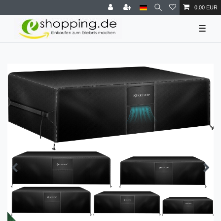
0,00 EUR
☰