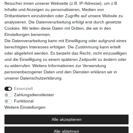
Besucher:innen unserer Webseite (z.B. IP-Adresse), um z.B.
• 1x Aufbewahrungstasche
Inhalte und Anzeigen zu personalisieren, Medien von
Drittanbietern einzubinden oder Zugriffe auf unsere Website zu
analysieren. Die Datenverarbeitung erfolgt erst durch gesetzte
Cookies. Wir teilen diese Daten mit Dritten, die wir in den
Einkaufen
Einstellungen benennen.
Zahlungsarten
Die Datenverarbeitung kann mit Einwilligung oder aufgrund eines
Versandarten & -kosten
berechtigten Interesses erfolgen. Die Zustimmung kann erteilt
Warenkorb
oder abgelehnt werden. Es besteht das Recht, nicht einzuwilligen
Kasse
und die Einwilligung zu einem späteren Zeitpunkt zu ändern oder
Widerrufsrecht
zu widerrufen. Weitere Informationen zur Verwendung
personenbezogener Daten und den Diensten erklären wir in
Mein Konto
unserer
Daten­schutz­erklärung
.
Anmelden
Registrieren
Essenziell
Zahlungsdienstleister
Unternehmen
Funktional
Kontakt
Weitere Einstellungen
AGB
Datenschutzerklärung
Alle akzeptieren
Impressum
Alle ablehnen