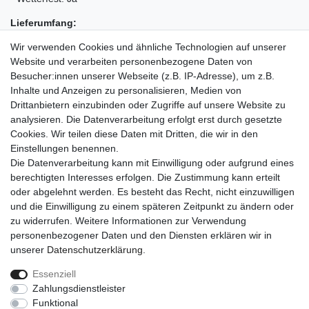
Lieferumfang:
• 1x Polyrattan Gartenbank 3er Set KESSER
Wir verwenden Cookies und ähnliche Technologien auf unserer
• 7x Kissen mit Polyester-Bezug
Website und verarbeiten personenbezogene Daten von
• 1x Anleitung
Besucher:innen unserer Webseite (z.B. IP-Adresse), um z.B.
Inhalte und Anzeigen zu personalisieren, Medien von
Drittanbietern einzubinden oder Zugriffe auf unsere Website zu
analysieren. Die Datenverarbeitung erfolgt erst durch gesetzte
Cookies. Wir teilen diese Daten mit Dritten, die wir in den
Einkaufen
Einstellungen benennen.
Zahlungsarten
Die Datenverarbeitung kann mit Einwilligung oder aufgrund eines
Versandarten & -kosten
berechtigten Interesses erfolgen. Die Zustimmung kann erteilt
Warenkorb
oder abgelehnt werden. Es besteht das Recht, nicht einzuwilligen
Kasse
und die Einwilligung zu einem späteren Zeitpunkt zu ändern oder
Widerrufsrecht
zu widerrufen. Weitere Informationen zur Verwendung
personenbezogener Daten und den Diensten erklären wir in
Mein Konto
unserer
Daten­schutz­erklärung
.
Anmelden
Registrieren
Essenziell
Zahlungsdienstleister
Unternehmen
Funktional