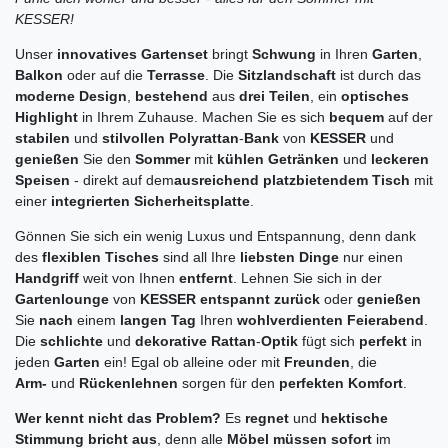
KESSER!
Unser
innovatives Gartenset
bringt
Schwung
in Ihren
Garten
,
Balkon
oder auf die
Terrasse
. Die
Sitzlandschaft
ist durch das
moderne Design
,
bestehend
aus
drei Teilen
,
ein
optisches
Highlight
in Ihrem Zuhause. Machen Sie es sich
bequem
auf der
stabilen
und
stilvollen Polyrattan
-
Bank
von
KESSER
und
genießen
Sie den
Sommer
mit
kühlen Getränken
und
leckeren
Speisen
- direkt auf dem
ausreichend platzbietendem Tisch
mit
einer
integrierten Sicherheitsplatte
.
Gönnen Sie sich ein wenig Luxus und Entspannung, denn dank
des
flexiblen Tisches
sind all Ihre
liebsten Dinge
nur einen
Handgriff
weit von Ihnen
entfernt
. Lehnen Sie sich in der
Gartenlounge
von
KESSER entspannt zurück
oder
genießen
Sie
nach
einem
langen Tag
Ihren
wohlverdienten Feierabend
.
Die
schlichte
und
dekorative Rattan
-
Optik
fügt sich
perfekt
in
jeden
Garten
ein! Egal ob alleine oder mit
Freunden
, die
Arm-
und
Rückenlehnen
sorgen für den
perfekten Komfort
.
Wer kennt nicht das Problem?
Es
regnet
und
hektische
Stimmung bricht aus
, denn alle
Möbel müssen sofort
im