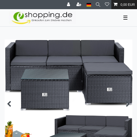
0,00 EUR
☰