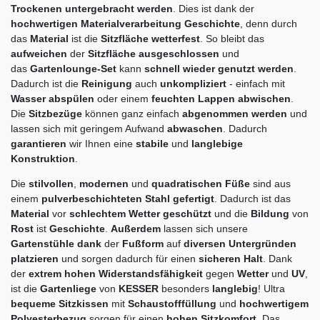
Trockenen untergebracht werden
. Dies ist dank der
hochwertigen Materialverarbeitung Geschichte
, denn durch
das
Material
ist die
Sitzfläche wetterfest
. So bleibt das
aufweichen
der
Sitzfläche ausgeschlossen
und
das
Gartenlounge-Set
kann
schnell wieder genutzt werden
.
Dadurch ist die
Reinigung
auch
unkompliziert
- einfach mit
Wasser
abspülen
oder einem
feuchten Lappen abwischen
.
Die
Sitzbezüge
können ganz einfach
abgenommen werden
und
lassen sich mit geringem Aufwand
abwaschen
. Dadurch
garantieren
wir Ihnen eine
stabile
und
langlebige
Konstruktion
.
Die
stilvollen
,
modernen
und
quadratischen Füße
sind aus
einem
pulverbeschichteten Stahl gefertigt
. Dadurch ist das
Material
vor
schlechtem Wetter geschützt
und die
Bildung
von
Rost
ist
Geschichte
.
Außerdem
lassen sich unsere
Gartenstühle dank
der
Fußform
auf
diversen Untergründen
platzieren
und sorgen dadurch für einen
sicheren Halt
. Dank
der
extrem hohen Widerstandsfähigkeit
gegen
Wetter
und
UV
,
ist die
Gartenliege
von
KESSER
besonders
langlebig
! Ultra
bequeme Sitzkissen
mit
Schaustofffüllung
und
hochwertigem
Polyesterbezug
sorgen für einen
hohen Sitzkomfort
. Das