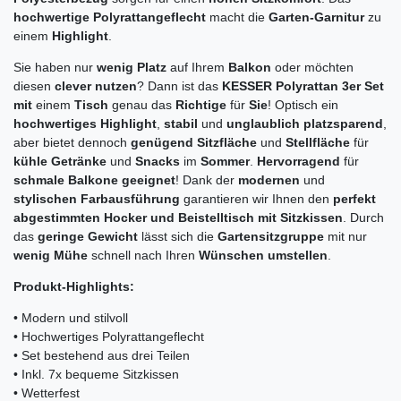
hochwertige Polyrattangeflecht
macht die
Garten-Garnitur
zu
einem
Highlight
.
Sie haben nur
wenig Platz
auf Ihrem
Balkon
oder möchten
diesen
clever nutzen
? Dann ist das
KESSER Polyrattan 3er Set
mit
einem
Tisch
genau das
Richtige
für
Sie
! Optisch ein
hochwertiges Highlight
,
stabil
und
unglaublich platzsparend
,
aber bietet dennoch
genügend Sitzfläche
und
Stellfläche
für
kühle Getränke
und
Snacks
im
Sommer
.
Hervorragend
für
schmale Balkone geeignet
! Dank der
modernen
und
stylischen Farbausführung
garantieren wir Ihnen den
perfekt
abgestimmten Hocker und Beistelltisch mit Sitzkissen
. Durch
das
geringe Gewicht
lässt sich die
Gartensitzgruppe
mit nur
wenig Mühe
schnell nach Ihren
Wünschen umstellen
.
Produkt-Highlights:
• Modern und stilvoll
• Hochwertiges Polyrattangeflecht
• Set bestehend aus drei Teilen
• Inkl. 7x bequeme Sitzkissen
• Wetterfest