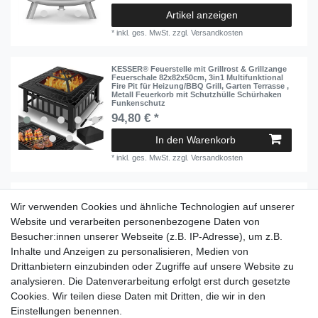
Artikel anzeigen
*
inkl. ges. MwSt.
zzgl.
Versandkosten
KESSER® Feuerstelle mit Grillrost & Grillzange
Feuerschale 82x82x50cm, 3in1 Multifunktional
Fire Pit für Heizung/BBQ Grill, Garten Terrasse ,
Metall Feuerkorb mit Schutzhülle Schürhaken
Funkenschutz
94,80 € *
In den Warenkorb
*
inkl. ges. MwSt.
zzgl.
Versandkosten
KESSER® Funkenschutz für Feuerschale aus
legiertem Stahl 1,2mm Stahldicke kompatibel
Wir verwenden Cookies und ähnliche Technologien auf unserer
mit vielen gängigen Feuerschale
Website und verarbeiten personenbezogene Daten von
ab 59,80 € *
Besucher:innen unserer Webseite (z.B. IP-Adresse), um z.B.
Artikel anzeigen
Inhalte und Anzeigen zu personalisieren, Medien von
Drittanbietern einzubinden oder Zugriffe auf unsere Website zu
*
inkl. ges. MwSt.
zzgl.
Versandkosten
analysieren. Die Datenverarbeitung erfolgt erst durch gesetzte
Cookies. Wir teilen diese Daten mit Dritten, die wir in den
Einkaufen
Einstellungen benennen.