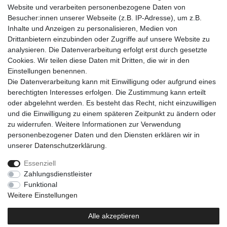
• 1x Robuste Tragetasche
Website und verarbeiten personenbezogene Daten von
• 1x Bedienungsanleitung
Besucher:innen unserer Webseite (z.B. IP-Adresse), um z.B.
Inhalte und Anzeigen zu personalisieren, Medien von
Drittanbietern einzubinden oder Zugriffe auf unsere Website zu
analysieren. Die Datenverarbeitung erfolgt erst durch gesetzte
Cookies. Wir teilen diese Daten mit Dritten, die wir in den
Einkaufen
Einstellungen benennen.
Zahlungsarten
Die Datenverarbeitung kann mit Einwilligung oder aufgrund eines
Versandarten & -kosten
berechtigten Interesses erfolgen. Die Zustimmung kann erteilt
Warenkorb
oder abgelehnt werden. Es besteht das Recht, nicht einzuwilligen
Kasse
und die Einwilligung zu einem späteren Zeitpunkt zu ändern oder
Widerrufsrecht
zu widerrufen. Weitere Informationen zur Verwendung
personenbezogener Daten und den Diensten erklären wir in
Mein Konto
unserer
Daten­schutz­erklärung
.
Anmelden
Registrieren
Essenziell
Zahlungsdienstleister
Unternehmen
Funktional
Kontakt
Weitere Einstellungen
AGB
Datenschutzerklärung
Alle akzeptieren
Impressum