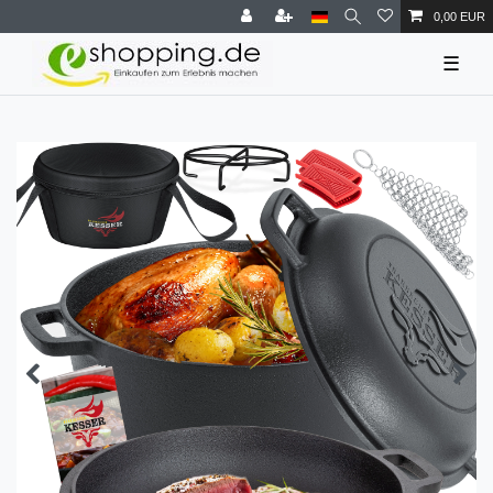
0,00 EUR
☰