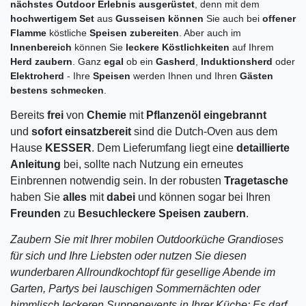
nächstes Outdoor Erlebnis ausgerüstet
, denn mit dem
hochwertigem Set
aus
Gusseisen können
Sie auch bei
offener
Flamme
köstliche
Speisen zubereiten
. Aber auch im
Innenbereich
können Sie
leckere Köstlichkeiten
auf Ihrem
Herd zaubern
. Ganz
egal
ob ein
Gasherd
,
Induktionsherd
oder
Elektroherd
- Ihre
Speisen
werden Ihnen und Ihren
Gästen
bestens schmecken
.
Bereits
frei
von
Chemie
mit
Pflanzenöl
eingebrannt
und
sofort einsatzbereit
sind die Dutch-Oven aus dem
Hause
KESSER
. Dem Lieferumfang liegt eine
detaillierte
Anleitung
bei, sollte nach Nutzung ein erneutes
Einbrennen notwendig sein. In der robusten
Tragetasche
haben Sie
alles
mit
dabei
und können sogar bei Ihren
Freunden
zu
Besuch
leckere
Speisen
zaubern
.
Zaubern Sie mit Ihrer mobilen Outdoorküche Grandioses
für sich und Ihre Liebsten oder nutzen Sie diesen
wunderbaren Allroundkochtopf für gesellige Abende im
Garten, Partys bei lauschigen Sommernächten oder
himmlisch leckeren Suppenevents in Ihrer Küche: Es darf