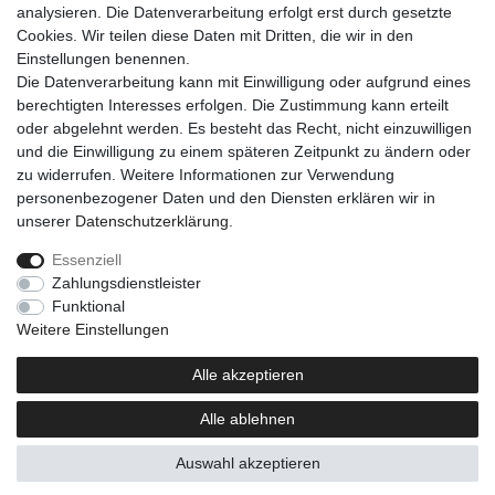
analysieren. Die Datenverarbeitung erfolgt erst durch gesetzte
Cookies. Wir teilen diese Daten mit Dritten, die wir in den
Einkaufen
Einstellungen benennen.
Zahlungsarten
Die Datenverarbeitung kann mit Einwilligung oder aufgrund eines
Versandarten & -kosten
berechtigten Interesses erfolgen. Die Zustimmung kann erteilt
Warenkorb
oder abgelehnt werden. Es besteht das Recht, nicht einzuwilligen
Kasse
und die Einwilligung zu einem späteren Zeitpunkt zu ändern oder
Widerrufsrecht
zu widerrufen. Weitere Informationen zur Verwendung
personenbezogener Daten und den Diensten erklären wir in
Mein Konto
unserer
Daten­schutz­erklärung
.
Anmelden
Registrieren
Essenziell
Zahlungsdienstleister
Unternehmen
Funktional
Kontakt
Weitere Einstellungen
AGB
Datenschutzerklärung
Alle akzeptieren
Impressum
Alle ablehnen
Newsletter
Auswahl akzeptieren