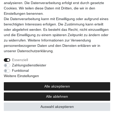
analysieren. Die Datenverarbeitung erfolgt erst durch gesetzte
Cookies. Wir teilen diese Daten mit Dritten, die wir in den
Einkaufen
Einstellungen benennen.
Zahlungsarten
Die Datenverarbeitung kann mit Einwilligung oder aufgrund eines
Versandarten & -kosten
berechtigten Interesses erfolgen. Die Zustimmung kann erteilt
Warenkorb
oder abgelehnt werden. Es besteht das Recht, nicht einzuwilligen
Kasse
und die Einwilligung zu einem späteren Zeitpunkt zu ändern oder
Widerrufsrecht
zu widerrufen. Weitere Informationen zur Verwendung
personenbezogener Daten und den Diensten erklären wir in
Mein Konto
unserer
Daten­schutz­erklärung
.
Anmelden
Registrieren
Essenziell
Zahlungsdienstleister
Unternehmen
Funktional
Kontakt
Weitere Einstellungen
AGB
Datenschutzerklärung
Alle akzeptieren
Impressum
Alle ablehnen
Newsletter
Auswahl akzeptieren